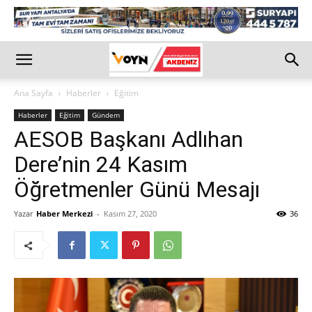
Ana Sayfa
Haberler
Eğitim
Haberler
Eğitim
Gündem
AESOB Başkanı Adlıhan
Dere’nin 24 Kasım
Öğretmenler Günü Mesajı
Yazar
Haber Merkezi
-
Kasım 27, 2020
36