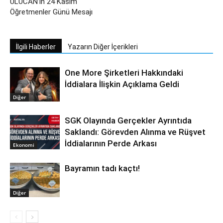
ULUCAN’ın 24 Kasım
Öğretmenler Günü Mesajı
İlgili Haberler
Yazarın Diğer İçerikleri
One More Şirketleri Hakkındaki
İddialara İlişkin Açıklama Geldi
Diğer
SGK Olayında Gerçekler Ayrıntıda
Saklandı: Görevden Alınma ve Rüşvet
İddialarının Perde Arkası
Ekonomi
Bayramın tadı kaçtı!
Diğer