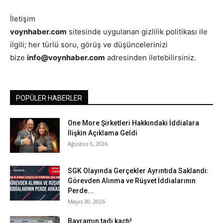
İletişim
voynhaber.com
sitesinde uygulanan gizlilik politikası ile
ilgili; her türlü soru, görüş ve düşüncelerinizi
bize
info@voynhaber.com
adresinden iletebilirsiniz.
POPÜLER HABERLER
One More Şirketleri Hakkındaki İddialara
İlişkin Açıklama Geldi
Ağustos 6, 2026
SGK Olayında Gerçekler Ayrıntıda Saklandı:
Görevden Alınma ve Rüşvet İddialarının
Perde...
Mayıs 30, 2026
Bayramın tadı kaçtı!