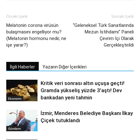
Önceki İçerik
Sonraki İçerik
Melatonin corona virüsün
“Geleneksel Türk Sanatlarında
bulaşmasını engelliyor mu?
Mezun İstihdamı” Paneli
(Melatonin hormonu nedir, ne
Çevrim İçi Olarak
işe yarar?)
Gerçekleştirildi
İlgili Haberler
Yazarın Diğer İçerikleri
Kritik veri sonrası altın uçuşa geçti!
Gramda yükseliş yüzde 3’aştı! Dev
bankadan yeni tahmin
Ekonomi
İzmir, Menderes Belediye Başkanı İlkay
Çiçek tutuklandı
Gündem