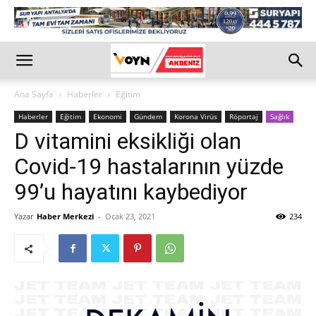
Ana Sayfa
Haberler
Eğitim
Haberler
Eğitim
Ekonomi
Gündem
Korona Virüs
Röportaj
Sağlık
D vitamini eksikliği olan
Covid-19 hastalarının yüzde
99’u hayatını kaybediyor
Yazar
Haber Merkezi
-
Ocak 23, 2021
234