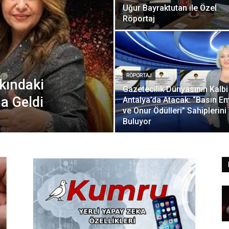
Uğur Bayraktutan ile Özel
Röportaj
RÖPORTAJ
kındaki
Gazetecilik Dünyasının Kalbi
ma Geldi
Antalya’da Atacak: “Basın E
ve Onur Ödülleri” Sahiplerini
Buluyor