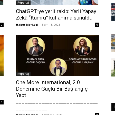
Röportaj
ChatGPT’ye yerli rakip: Yerli Yapay
Zekâ “Kumru” kullanıma sunuldu
Haber Merkezi
-
Ekim 13, 2025
0
0
Röportaj
One More International, 2.0
Dönemine Güçlü Bir Başlangıç
Yaptı
_____________________________
0
___________
Haber Merkezi
-
Ağustos 1, 2025