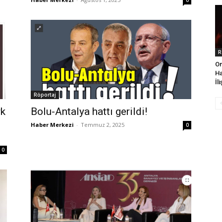
0
R
On
Ha
İl
Röportaj
rk
Bolu-Antalya hattı gerildi!
Haber Merkezi
-
Temmuz 2, 2025
0
0