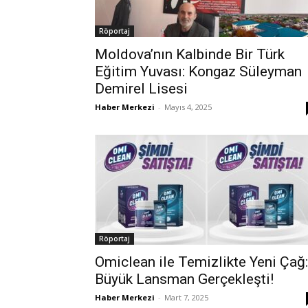
Röportaj
Moldova’nın Kalbinde Bir Türk
Eğitim Yuvası: Kongaz Süleyman
Demirel Lisesi
Haber Merkezi
-
Mayıs 4, 2025
Röportaj
Omiclean ile Temizlikte Yeni Çağ:
Büyük Lansman Gerçekleşti!
Haber Merkezi
-
Mart 7, 2025