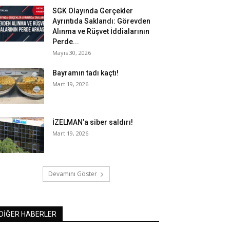
SGK Olayında Gerçekler
Ayrıntıda Saklandı: Görevden
Alınma ve Rüşvet İddialarının
Perde...
Mayıs 30, 2026
Bayramın tadı kaçtı!
Mart 19, 2026
İZELMAN’a siber saldırı!
Mart 19, 2026
Devamını Göster
DİĞER HABERLER