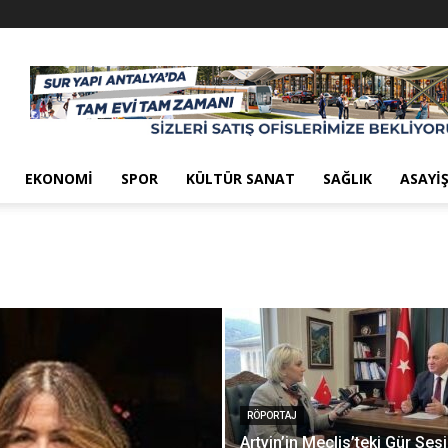
EKONOMI
SPOR
KÜLTÜR SANAT
SAĞLIK
ASAYI
RÖPORTAJ
Artvin’in Meclis’teki Gür Sesi