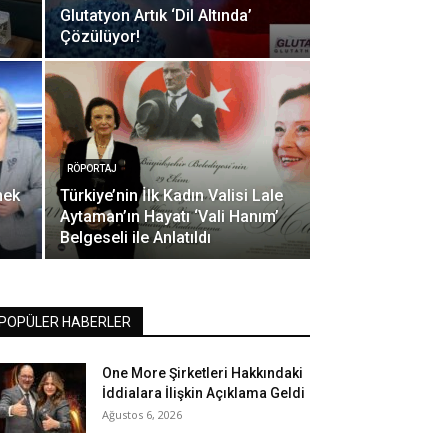
Glutatyon Artık ‘Dil Altında’
Çözülüyor!
RÖPORTAJ
mek
Türkiye’nin İlk Kadın Valisi Lale
Aytaman’ın Hayatı ‘Vali Hanım’
Belgeseli ile Anlatıldı
POPÜLER HABERLER
One More Şirketleri Hakkındaki
İddialara İlişkin Açıklama Geldi
Ağustos 6, 2026