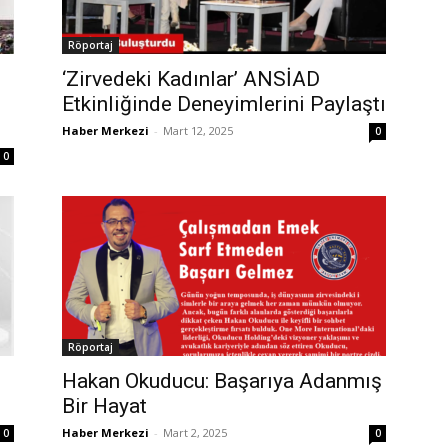
Röportaj
‘Zirvedeki Kadınlar’ ANSİAD
Etkinliğinde Deneyimlerini Paylaştı
Haber Merkezi
-
Mart 12, 2025
0
0
Röportaj
Hakan Okuducu: Başarıya Adanmış
Bir Hayat
Haber Merkezi
-
Mart 2, 2025
0
0