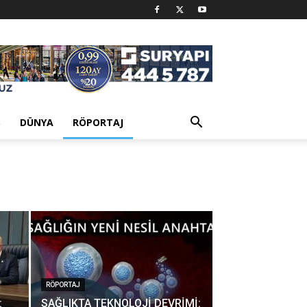
Ş
DÜNYA
RÖPORTAJ
RÖPORTAJ
:
SAĞLIKTA TEKNOLOJİ DEVRİMİ: