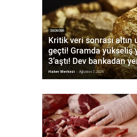
EKONOMI
Kritik veri sonrası altın
geçti! Gramda yükseliş
3’aştı! Dev bankadan ye
Haber Merkezi
-
Ağustos 7, 2026