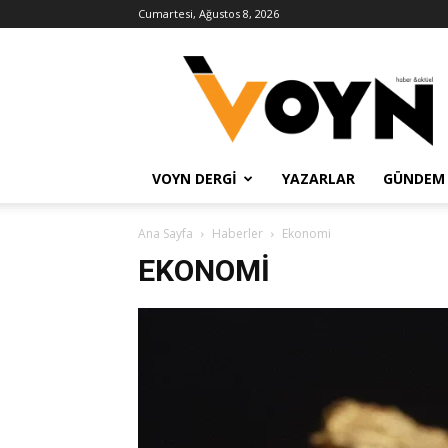
Cumartesi, Ağustos 8, 2026
Voyn
Haber
VOYN DERGI
YAZARLAR
GÜNDEM
Ana Sayfa
Haberler
Ekonomi
EKONOMI