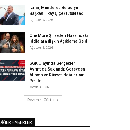
İzmir, Menderes Belediye
Başkanı İlkay Çiçek tutuklandı
Ağustos 7, 2026
One More Şirketleri Hakkındaki
İddialara İlişkin Açıklama Geldi
Ağustos 6, 2026
SGK Olayında Gerçekler
Ayrıntıda Saklandı: Görevden
Alınma ve Rüşvet İddialarının
Perde...
Mayıs 30, 2026
Devamını Göster
DİĞER HABERLER