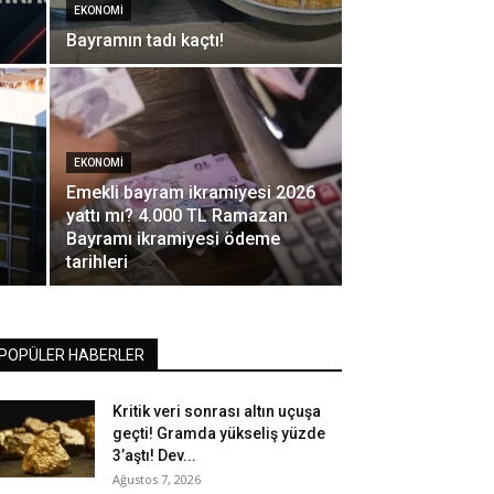
EKONOMI
n
Bayramın tadı kaçtı!
EKONOMI
Emekli bayram ikramiyesi 2026
yattı mı? 4.000 TL Ramazan
Bayramı ikramiyesi ödeme
tarihleri
POPÜLER HABERLER
Kritik veri sonrası altın uçuşa
geçti! Gramda yükseliş yüzde
3’aştı! Dev...
Ağustos 7, 2026