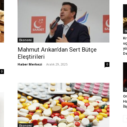
E
Kr
Ekonomi
uç
Mahmut Arıkan’dan Sert Bütçe
yü
De
Eleştirileri
Haber Merkezi
-
Aralık 29, 2025
0
0
D
On
Ha
İl
Ekonomi