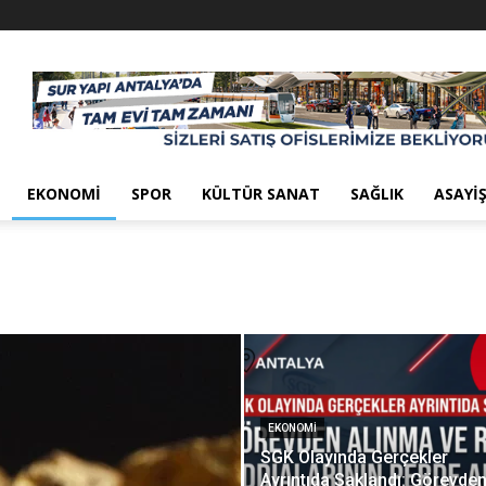
EKONOMI
SPOR
KÜLTÜR SANAT
SAĞLIK
ASAYI
EKONOMI
SGK Olayında Gerçekler
Ayrıntıda Saklandı: Görevde