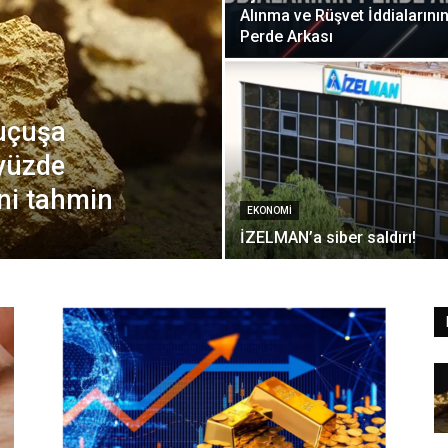
Alınma ve Rüşvet İddialarını
Perde Arkası
 uçuşa
 yüzde
ni tahmin
EKONOMI
İZELMAN’a siber saldırı!