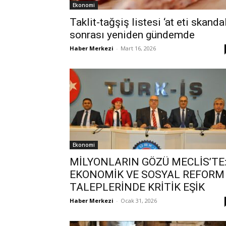
Ekonomi
Taklit-tağşiş listesi ‘at eti skandal
sonrası yeniden gündemde
Haber Merkezi
-
Mart 16, 2026
Ekonomi
MİLYONLARIN GÖZÜ MECLİS’TE
EKONOMİK VE SOSYAL REFORM
TALEPLERİNDE KRİTİK EŞİK
Haber Merkezi
-
Ocak 31, 2026