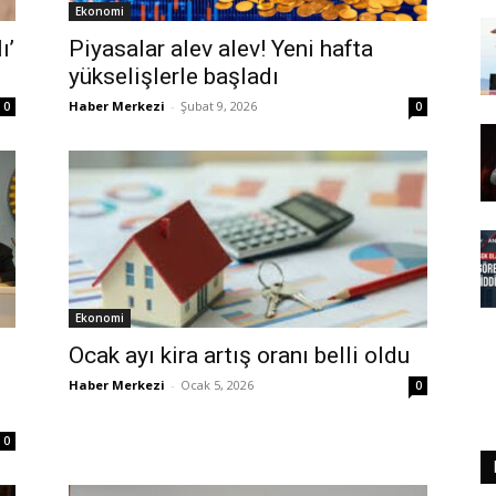
Ekonomi
ı’
Piyasalar alev alev! Yeni hafta
yükselişlerle başladı
Haber Merkezi
-
Şubat 9, 2026
0
0
Ekonomi
:
Ocak ayı kira artış oranı belli oldu
Haber Merkezi
-
Ocak 5, 2026
0
0