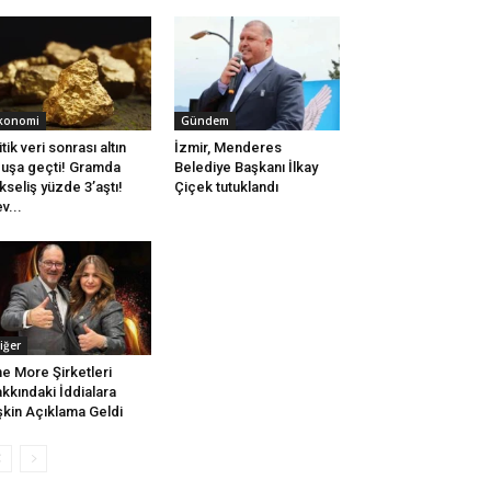
konomi
Gündem
itik veri sonrası altın
İzmir, Menderes
uşa geçti! Gramda
Belediye Başkanı İlkay
kseliş yüzde 3’aştı!
Çiçek tutuklandı
v...
iğer
e More Şirketleri
kkındaki İddialara
işkin Açıklama Geldi