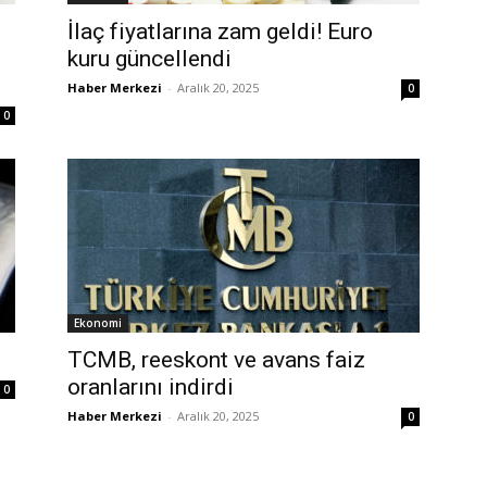
İlaç fiyatlarına zam geldi! Euro
kuru güncellendi
Haber Merkezi
-
Aralık 20, 2025
0
0
Ekonomi
TCMB, reeskont ve avans faiz
oranlarını indirdi
0
Haber Merkezi
-
Aralık 20, 2025
0