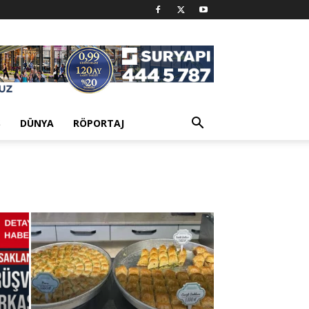
Ş
DÜNYA
RÖPORTAJ
n