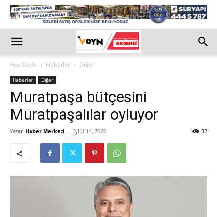
Ana Sayfa
Haberler
Diğer
Haberler
Diğer
Muratpaşa bütçesini
Muratpaşalılar oyluyor
Yazar
Haber Merkezi
-
Eylül 14, 2020
32