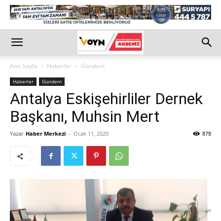
Ana Sayfa
Haberler
Gündem
Haberler
Gündem
Antalya Eskişehirliler Dernek
Başkanı, Muhsin Mert
Yazar
Haber Merkezi
-
Ocak 11, 2020
878