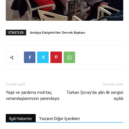
ETIKETLER
Antalya Eskişehirliler Dernek Başkanı
Önceki İçerik
Sonraki İçerik
Yaşlı ve yardıma muhtaç
Türkan Şoray’da yılın ilk sergisi
vatandaşlarımızın yanındayız
açıldı
İlgili Haberler
Yazarın Diğer İçerikleri