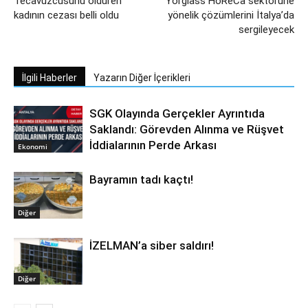
Tecavüzcüsünü öldüren
Yorglass HoReCa sektörüne
kadının cezası belli oldu
yönelik çözümlerini İtalya’da
sergileyecek
İlgili Haberler
Yazarın Diğer İçerikleri
SGK Olayında Gerçekler Ayrıntıda
Saklandı: Görevden Alınma ve Rüşvet
İddialarının Perde Arkası
Ekonomi
Bayramın tadı kaçtı!
Diğer
İZELMAN’a siber saldırı!
Diğer