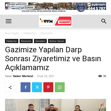
Ana Sayfa
Haberler
Ekonomi
Haberler
Ekonomi
Gündem
Kültür Sanat
Gazimize Yapılan Darp
Sonrası Ziyaretimiz ve Basın
Açıklamamız
Yazar
Haber Merkezi
-
Ocak 23, 2021
30