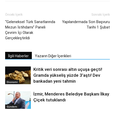
Önceki İçerik
Sonraki İçerik
“Geleneksel Türk Sanatlarında
Yapılandırmada Son Başvuru
Mezun İstihdamı” Paneli
Tarihi 1 Şubat
Çevrim İçi Olarak
Gerçekleştirildi
İlgili Haberler
Yazarın Diğer İçerikleri
Kritik veri sonrası altın uçuşa geçti!
Gramda yükseliş yüzde 3’aştı! Dev
bankadan yeni tahmin
Ekonomi
İzmir, Menderes Belediye Başkanı İlkay
Çiçek tutuklandı
Gündem