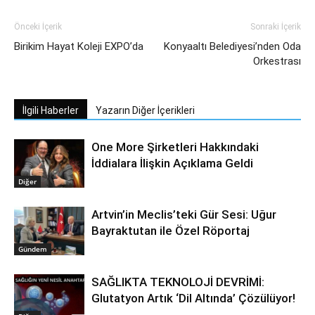
Önceki İçerik
Sonraki İçerik
Birikim Hayat Koleji EXPO’da
Konyaaltı Belediyesi’nden Oda
Orkestrası
İlgili Haberler
Yazarın Diğer İçerikleri
One More Şirketleri Hakkındaki
İddialara İlişkin Açıklama Geldi
Diğer
Artvin’in Meclis’teki Gür Sesi: Uğur
Bayraktutan ile Özel Röportaj
Gündem
SAĞLIKTA TEKNOLOJİ DEVRİMİ:
Glutatyon Artık ‘Dil Altında’ Çözülüyor!