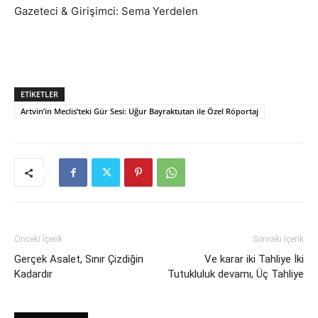
Gazeteci & Girişimci: Sema Yerdelen
ETIKETLER
Artvin’in Meclis’teki Gür Sesi: Uğur Bayraktutan ile Özel Röportaj
Önceki İçerik
Sonraki İçerik
Gerçek Asalet, Sınır Çizdiğin
Ve karar iki Tahliye İki
Kadardır
Tutukluluk devamı, Üç Tahliye