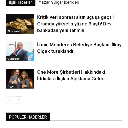
İlgili Haberler
Yazarın Diğer İçerikleri
Kritik veri sonrası altın uçuşa geçti!
Gramda yükseliş yüzde 3’aştı! Dev
bankadan yeni tahmin
Ekonomi
İzmir, Menderes Belediye Başkanı İlkay
Çiçek tutuklandı
Gündem
One More Şirketleri Hakkındaki
İddialara İlişkin Açıklama Geldi
Diğer
POPÜLER HABERLER