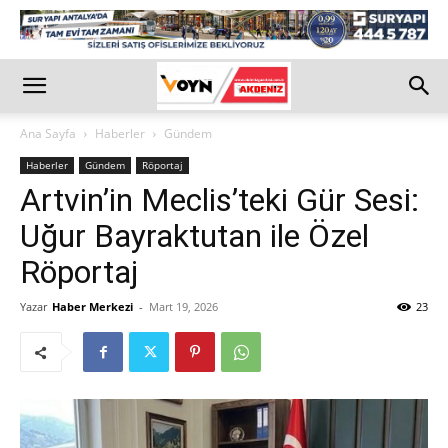
Ana Sayfa
Haberler
Gündem
Haberler
Gündem
Röportaj
Artvin’in Meclis’teki Gür Sesi:
Uğur Bayraktutan ile Özel
Röportaj
Yazar
Haber Merkezi
-
Mart 19, 2026
23