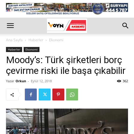
Ana Sayfa
Haberler
Ekonomi
Haberler
Ekonomi
Moody’s: Türk şirketleri borç
çevirme riski ile başa çıkabilir
Yazar
Orkun
-
Eylül 12, 2018
362