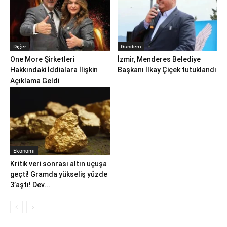
Diğer
Gündem
One More Şirketleri
İzmir, Menderes Belediye
Hakkındaki İddialara İlişkin
Başkanı İlkay Çiçek tutuklandı
Açıklama Geldi
Ekonomi
Kritik veri sonrası altın uçuşa
geçti! Gramda yükseliş yüzde
3’aştı! Dev...