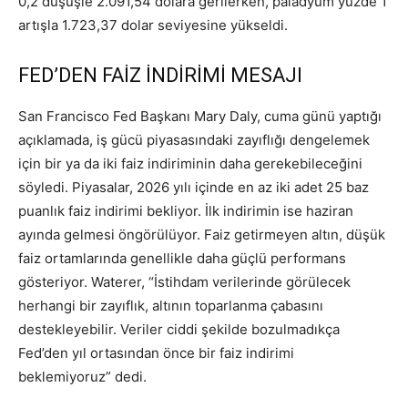
0,2 düşüşle 2.091,54 dolara gerilerken, paladyum yüzde 1
artışla 1.723,37 dolar seviyesine yükseldi.
FED’DEN FAİZ İNDİRİMİ MESAJI
San Francisco Fed Başkanı Mary Daly, cuma günü yaptığı
açıklamada, iş gücü piyasasındaki zayıflığı dengelemek
için bir ya da iki faiz indiriminin daha gerekebileceğini
söyledi. Piyasalar, 2026 yılı içinde en az iki adet 25 baz
puanlık faiz indirimi bekliyor. İlk indirimin ise haziran
ayında gelmesi öngörülüyor. Faiz getirmeyen altın, düşük
faiz ortamlarında genellikle daha güçlü performans
gösteriyor. Waterer, “İstihdam verilerinde görülecek
herhangi bir zayıflık, altının toparlanma çabasını
destekleyebilir. Veriler ciddi şekilde bozulmadıkça
Fed’den yıl ortasından önce bir faiz indirimi
beklemiyoruz” dedi.