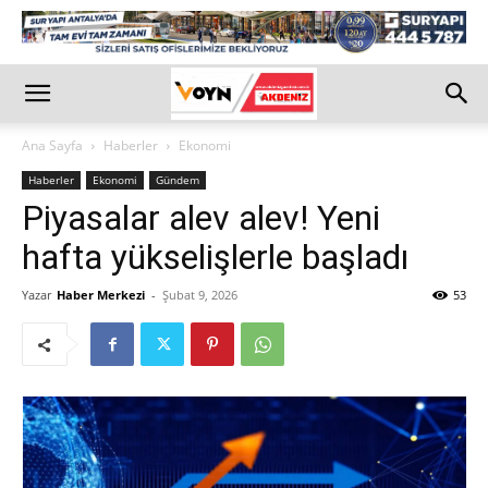
Ana Sayfa
Haberler
Ekonomi
Haberler
Ekonomi
Gündem
Piyasalar alev alev! Yeni
hafta yükselişlerle başladı
Yazar
Haber Merkezi
-
Şubat 9, 2026
53