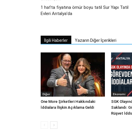
1 hafta fiyatına ömür boyu tatil Sur Yapı Tatil
Evleri Antalya’da
İlgili Haberler
Yazarın Diğer İçerikleri
Diğer
Ekonomi
One More Şirketleri Hakkındaki
SGK Olayınd
İddialara İlişkin Açıklama Geldi
Saklandı: G
Rüşvet İddi