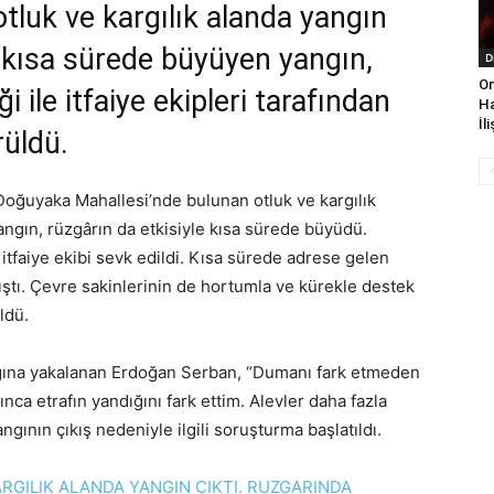
tluk ve kargılık alanda yangın
e kısa sürede büyüyen yangın,
D
On
 ile itfaiye ekipleri tarafından
Ha
İl
rüldü.
Doğuyaka Mahallesi’nde bulunan otluk ve kargılık
angın, rüzgârın da etkisiyle kısa sürede büyüdü.
itfaiye ekibi sevk edildi. Kısa sürede adrese gelen
ıştı. Çevre sakinlerinin de hortumla ve kürekle destek
ldü.
gına yakalanan Erdoğan Serban, “Dumanı fark etmeden
ca etrafın yandığını fark ettim. Alevler daha fazla
ngının çıkış nedeniyle ilgili soruşturma başlatıldı.