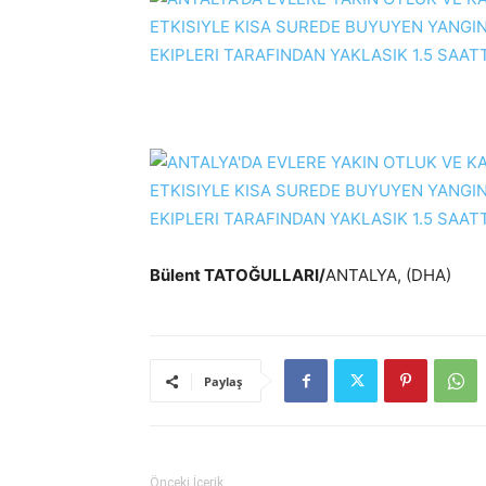
Bülent TATOĞULLARI/
ANTALYA, (DHA)
Paylaş
Önceki İçerik