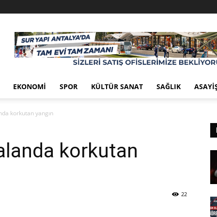
EKONOMI
SPOR
KÜLTÜR SANAT
SAĞLIK
ASAYI
anda korkutan yangın
 alanda korkutan
22