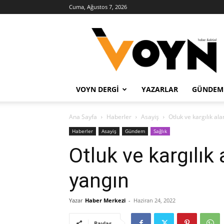
Cuma, Ağustos 7, 2026
Voyn
Haber
VOYN DERGI
YAZARLAR
GÜNDEM
Ana Sayfa
Haberler
Asayiş
Otluk ve kargılık al
Haberler
Asayiş
Gündem
Sağlık
Otluk ve kargılık
yangın
Yazar
Haber Merkezi
-
Haziran 24, 2022
Paylaş