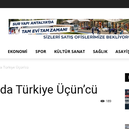
EKONOMI
SPOR
KÜLTÜR SANAT
SAĞLIK
ASAYI
da Türkiye Üçün’cü
 da Türkiye Üçün’cü
189