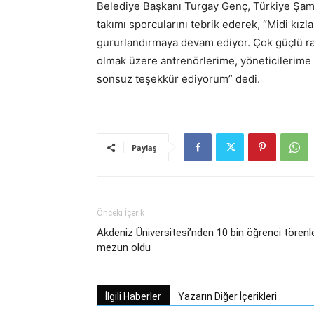
Belediye Başkanı Turgay Genç, Türkiye Şa
takımı sporcularını tebrik ederek, “Midi kızl
gururlandırmaya devam ediyor. Çok güçlü ra
olmak üzere antrenörlerime, yöneticilerime 
sonsuz teşekkür ediyorum” dedi.
Paylaş
Önceki İçerik
Akdeniz Üniversitesi’nden 10 bin öğrenci törenl
mezun oldu
İlgili Haberler
Yazarın Diğer İçerikleri