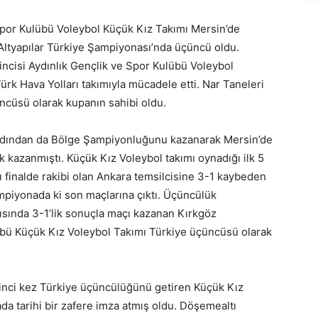
por Kulübü Voleybol Küçük Kız Takımı Mersin’de
ltyapılar Türkiye Şampiyonası’nda üçüncü oldu.
rincisi Aydınlık Gençlik ve Spor Kulübü Voleybol
ürk Hava Yolları takımıyla mücadele etti. Nar Taneleri
ncüsü olarak kupanın sahibi oldu.
ardından da Bölge Şampiyonluğunu kazanarak Mersin’de
 kazanmıştı. Küçük Kız Voleybol takımı oynadığı ilk 5
rı finalde rakibi olan Ankara temsilcisine 3-1 kaybeden
piyonada ki son maçlarına çıktı. Üçüncülük
şısında 3-1’lik sonuçla maçı kazanan Kırkgöz
bü Küçük Kız Voleybol Takımı Türkiye üçüncüsü olarak
kinci kez Türkiye üçüncülüğünü getiren Küçük Kız
ada tarihi bir zafere imza atmış oldu. Döşemealtı