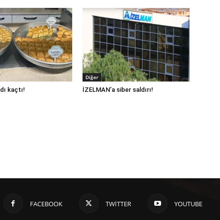
Diğer
dı kaçtı!
İZELMAN’a siber saldırı!
FACEBOOK
TWITTER
YOUTUBE