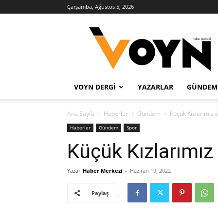
Çarşamba, Ağustos 5, 2026
Voyn
Haber
VOYN DERGI
YAZARLAR
GÜNDEM
Ana Sayfa
Haberler
Gündem
Küçük Kızlarımız 
Haberler
Gündem
Spor
Küçük Kızlarımız
Yazar
Haber Merkezi
-
Haziran 19, 2022
Paylaş