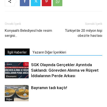
Önceki İçerik
Sonraki İçerik
Konyaaltı Belediyesi’nde resim
Türkiye’de 20 milyon kişi
sergisi…
obezite hastası
İlgili Haberler
Yazarın Diğer İçerikleri
SGK Olayında Gerçekler Ayrıntıda
Saklandı: Görevden Alınma ve Rüşvet
İddialarının Perde Arkası
Ekonomi
Bayramın tadı kaçtı!
Diğer