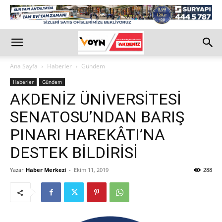
Ana Sayfa
Haberler
Gündem
Haberler
Gündem
AKDENİZ ÜNİVERSİTESİ
SENATOSU’NDAN BARIŞ
PINARI HAREKÂTI’NA
DESTEK BİLDİRİSİ
Yazar
Haber Merkezi
-
Ekim 11, 2019
288