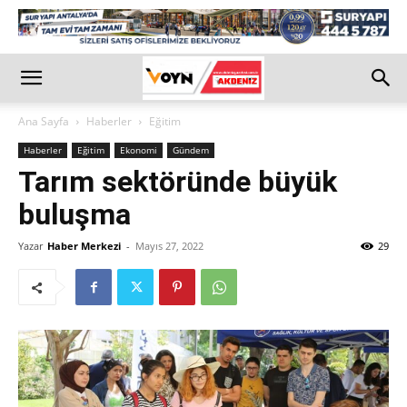
Ana Sayfa
Haberler
Eğitim
Haberler
Eğitim
Ekonomi
Gündem
Tarım sektöründe büyük
buluşma
Yazar
Haber Merkezi
-
Mayıs 27, 2022
29