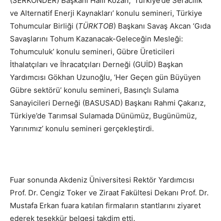
(SERKONDER) Başkanı Halil Kozan, ‘Türkiye’de Seracılık
ve Alternatif Enerji Kaynakları’ konulu semineri, Türkiye
Tohumcular Birliği (
TÜRKTOB
) Başkanı Savaş Akcan ‘Gıda
Savaşlarını Tohum Kazanacak-Geleceğin Mesleği:
Tohumculuk’ konulu semineri, Gübre Üreticileri
İthalatçıları ve İhracatçıları Derneği (GUİD) Başkan
Yardımcısı Gökhan Uzunoğlu, ‘Her Geçen gün Büyüyen
Gübre sektörü’ konulu semineri, Basınçlı Sulama
Sanayicileri Derneği (BASUSAD) Başkanı Rahmi Çakarız,
Türkiye’de Tarımsal Sulamada Dünümüz, Bugünümüz,
Yarınımız’ konulu semineri gerçekleştirdi.
Fuar sonunda Akdeniz Üniversitesi Rektör Yardımcısı
Prof. Dr. Cengiz Toker ve Ziraat Fakültesi Dekanı Prof. Dr.
Mustafa Erkan fuara katılan firmaların stantlarını ziyaret
ederek teşekkür belgesi takdim etti.