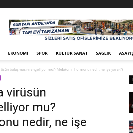
EKONOMI
SPOR
KÜLTÜR SANAT
SAĞLIK
ASAYI
rüsün bulaşmasını engelliyor mu? (Melatonin hormonu nedir, ne işe yarar?)
a virüsün
lliyor mu?
nu nedir, ne işe