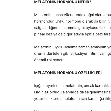
MELATONİN HORMONU NEDİR?
Melatonin, insan vücudunda doğal olarak b
hormondur. Uyku hormonu olarak da bilinir. K
salgılandığında insomnia gibi uykusuzluk so
pineal bez ya da diğer adıyla epifiz bezi tara
Melatonin, uyku-uyanma zamanlamasının yan
üreme dürtüleri gibi sirkadiyen ritim, yani
önemli rol oynar.
MELATONİN HORMONU ÖZELLİKLERİ
Işığa duyarlı olan melatonin, ancak karanlık a
ışığın az olduğu alanlarda da salgılanmasın
yeterli miktarda melatonin için karanlığa iht