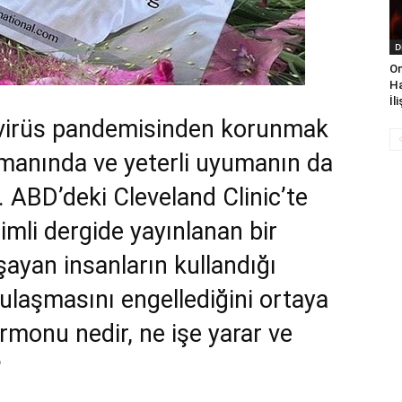
D
On
Ha
İl
 virüs pandemisinden korunmak
manında ve yeterli uyumanın da
. ABD’deki Cleveland Clinic’te
imli dergide yayınlanan bir
ayan insanların kullandığı
ulaşmasını engellediğini ortaya
rmonu nedir, ne işe yarar ve
?