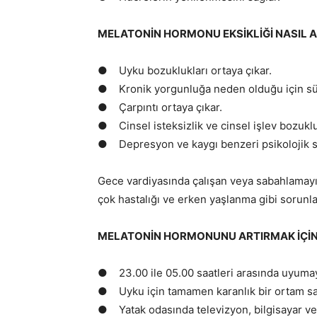
MELATONİN HORMONU EKSİKLİĞİ NASIL A
● Uyku bozuklukları ortaya çıkar.
● Kronik yorgunluğa neden olduğu için sürek
● Çarpıntı ortaya çıkar.
● Cinsel isteksizlik ve cinsel işlev bozu
● Depresyon ve kaygı benzeri psikolojik so
Gece vardiyasında çalışan veya sabahlamayı
çok hastalığı ve erken yaşlanma gibi sorunla
MELATONİN HORMONUNU ARTIRMAK İÇİN 
● 23.00 ile 05.00 saatleri arasında uyumay
● Uyku için tamamen karanlık bir ortam sa
● Yatak odasında televizyon, bilgis