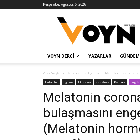
Perşembe, Ağustos 6, 2026
Voyn
Haber
VOYN DERGI
YAZARLAR
GÜNDEM
Ana Sayfa
Haberler
Eğitim
Melatonin corona vi
Haberler
Eğitim
Ekonomi
Gündem
Politika
Sağlık
Melatonin coron
bulaşmasını enge
(Melatonin hormo