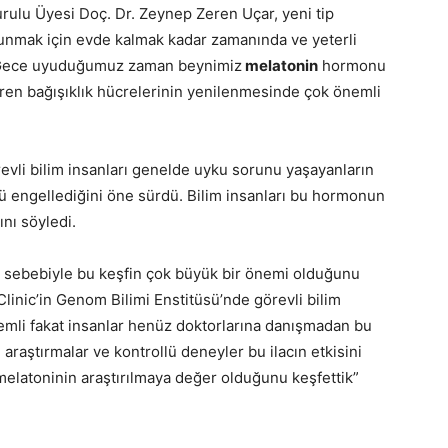
ulu Üyesi Doç. Dr. Zeynep Zeren Uçar, yeni tip
unmak için evde kalmak kadar zamanında ve yeterli
 “Gece uyuduğumuz zaman beynimiz
melatonin
hormonu
düren bağışıklık hücrelerinin yenilenmesinde çok önemli
evli bilim insanları genelde uyku sorunu yaşayanların
ü engellediğini öne sürdü. Bilim insanları bu hormonun
ını söyledi.
sı sebebiyle bu keşfin çok büyük bir önemi olduğunu
linic’in Genom Bilimi Enstitüsü’nde görevli bilim
emli fakat insanlar henüz doktorlarına danışmadan bu
 araştırmalar ve kontrollü deneyler bu ilacın etkisini
melatoninin araştırılmaya değer olduğunu keşfettik”