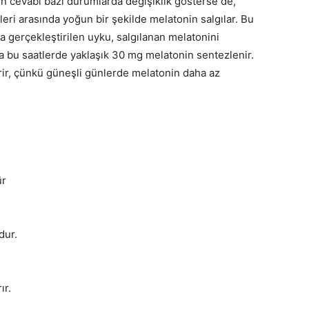
 cevabı bazı durumlarda değişiklik gösterse de,
leri arasında yoğun bir şekilde melatonin salgılar. Bu
a gerçekleştirilen uyku, salgılanan melatonini
a bu saatlerde yaklaşık 30 mg melatonin sentezlenir.
terir, çünkü güneşli günlerde melatonin daha az
ür
dur.
ır.