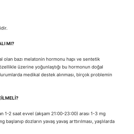
dir.
LI MI?
eal olan bazı melatonin hormonu hapı ve sentetik
 özellikle üzerine yoğunlaştığı bu hormonun doğal
i durumlarda medikal destek alınması, birçok problemin
İLMELİ?
1-2 saat evvel (akşam 21:00-23:00) arası 1-3 mg
g başlanıp dozların yavaş yavaş arttırılması, yaşlılarda