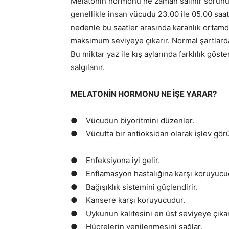
Melatonin hormonu ne zaman salınır sorunun
genellikle insan vücudu 23.00 ile 05.00 saat
nedenle bu saatler arasında karanlık ortamd
maksimum seviyeye çıkarır. Normal şartlard
Bu miktar yaz ile kış aylarında farklılık gös
salgılanır.
MELATONİN HORMONU NE İŞE YARAR?
● Vücudun biyoritmini düzenler.
● Vücutta bir antioksidan olarak işlev gör
● Enfeksiyona iyi gelir.
● Enflamasyon hastalığına karşı koruyucu
● Bağışıklık sistemini güçlendirir.
● Kansere karşı koruyucudur.
● Uykunun kalitesini en üst seviyeye çıkar
● Hücrelerin yenilenmesini sağlar.