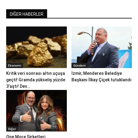
DİĞER HABERLER
Ekonomi
Gündem
Kritik veri sonrası altın uçuşa
İzmir, Menderes Belediye
geçti! Gramda yükseliş yüzde
Başkanı İlkay Çiçek tutuklandı
3’aştı! Dev...
Diğer
One More Şirketleri