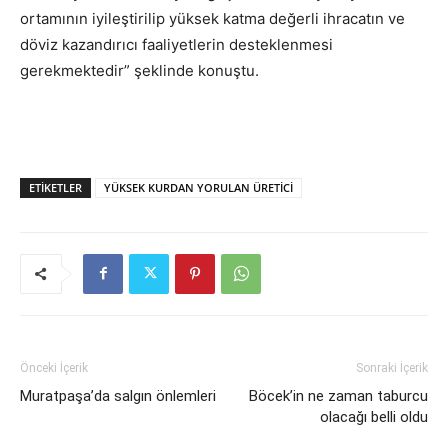
ortamının iyileştirilip yüksek katma değerli ihracatın ve
döviz kazandırıcı faaliyetlerin desteklenmesi
gerekmektedir” şeklinde konuştu.
ETIKETLER
YÜKSEK KURDAN YORULAN ÜRETİCİ
Önceki İçerik
Sonraki İçerik
Muratpaşa’da salgın önlemleri
Böcek’in ne zaman taburcu
olacağı belli oldu