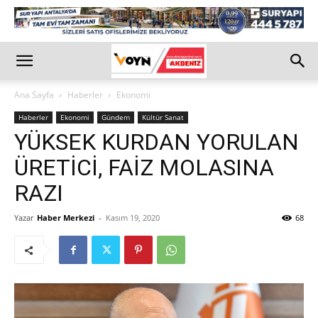
Ana Sayfa
Haberler
Ekonomi
Haberler
Ekonomi
Gündem
Kültür Sanat
YÜKSEK KURDAN YORULAN
ÜRETİCİ, FAİZ MOLASINA
RAZI
Yazar
Haber Merkezi
-
Kasım 19, 2020
68