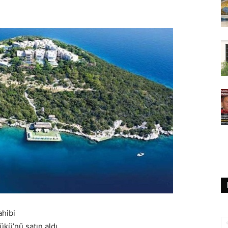
ahibi
kü’nü satın aldı.