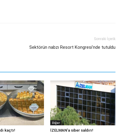
Sonraki İçerik
Sektörün nabzı Resort Kongresi’nde tutuldu
Diğer
dı kaçtı!
İZELMAN’a siber saldırı!