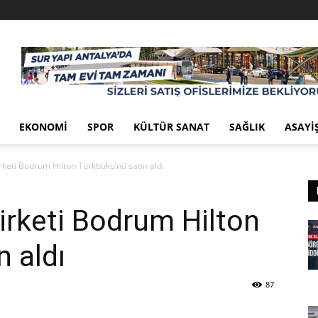
EKONOMI
SPOR
KÜLTÜR SANAT
SAĞLIK
ASAYI
rketi Bodrum Hilton Türkbükü’nü satın aldı
irketi Bodrum Hilton
n aldı
87