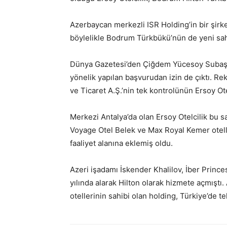
Azerbaycan merkezli ISR Holding’in bir şirket
böylelikle Bodrum Türkbükü’nün de yeni sah
Dünya Gazetesi’den Çiğdem Yücesoy Subaşı
yönelik yapılan başvurudan izin de çıktı. R
ve Ticaret A.Ş.’nin tek kontrolünün Ersoy Ote
Merkezi Antalya’da olan Ersoy Otelcilik bu sat
Voyage Otel Belek ve Max Royal Kemer otelle
faaliyet alanına eklemiş oldu.
Azeri işadamı İskender Khalilov, İber Princes
yılında alarak Hilton olarak hizmete açmıştı
otellerinin sahibi olan holding, Türkiye’de te