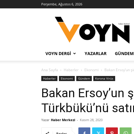
Perşembe, Ağustos 6, 2026
Voyn
Haber
VOYN DERGI
YAZARLAR
GÜNDEM
Ana Sayfa
Haberler
Ekonomi
Bakan Ersoy’un şi
Haberler
Ekonomi
Gündem
Korona Virüs
Bakan Ersoy’un ş
Türkbükü’nü satı
Yazar
Haber Merkezi
-
Kasım 28, 2020
Paylaş