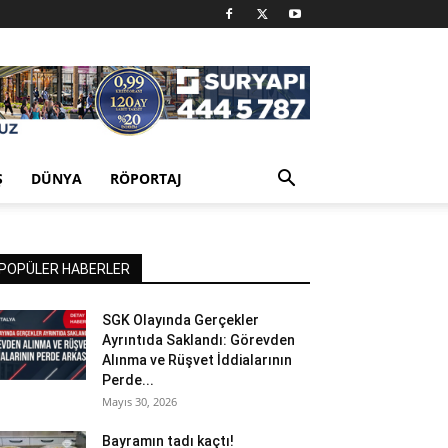
Ş
DÜNYA
RÖPORTAJ
POPÜLER HABERLER
SGK Olayında Gerçekler
Ayrıntıda Saklandı: Görevden
Alınma ve Rüşvet İddialarının
Perde...
Mayıs 30, 2026
Bayramın tadı kaçtı!