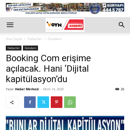
Ana Sayfa
Haberler
Gündem
Haberler
Gündem
Booking Com erişime
açılacak. Hani ‘Dijital
kapitülasyon’du
Yazar
Haber Merkezi
-
Ekim 14, 2020
26