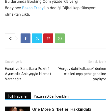
Bu durumda Booking Com yüzde 7.5 vergi
ödeyince
Bakan
Ersoy
’un dediği ‘Dijital kapitülasyon’
olmaktan çıktı.
Önceki İçerik
Sonraki İçerik
Esnaf ve Sanatkara Pozitif
‘Herşey dahil kalkacak’ derken
Ayrımcılık Anlayışıyla Hizmet
otelleri aşıp şehir geneline
Vereceğiz
yayılıyor
İlgili Haberler
Yazarın Diğer İçerikleri
One More Şirketleri Hakkındaki