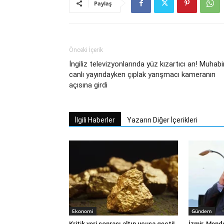
Paylaş
Önceki İçerik
İngiliz televizyonlarında yüz kızartıcı an! Muhabi
canlı yayındayken çıplak yarışmacı kameranın
açısına girdi
İlgili Haberler
Yazarın Diğer İçerikleri
Ekonomi
Gündem
Kritik veri sonrası altın uçuşa geçti!
İzmir, Mend