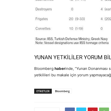
YUNAN YETKİLİLER YORUM Bİ
Bloomberg
haber
inde, “Yunan Donanması 
yetkilileri bu makale için yorum yapmayacağı
ETIKETLER
Bloomberg