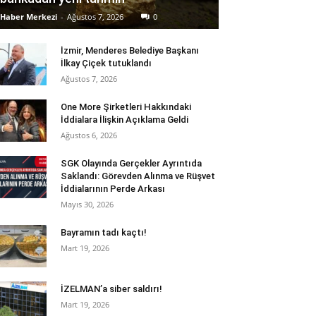
Haber Merkezi
-
Ağustos 7, 2026
0
İzmir, Menderes Belediye Başkanı
İlkay Çiçek tutuklandı
Ağustos 7, 2026
One More Şirketleri Hakkındaki
İddialara İlişkin Açıklama Geldi
Ağustos 6, 2026
SGK Olayında Gerçekler Ayrıntıda
Saklandı: Görevden Alınma ve Rüşvet
İddialarının Perde Arkası
Mayıs 30, 2026
Bayramın tadı kaçtı!
Mart 19, 2026
İZELMAN’a siber saldırı!
Mart 19, 2026