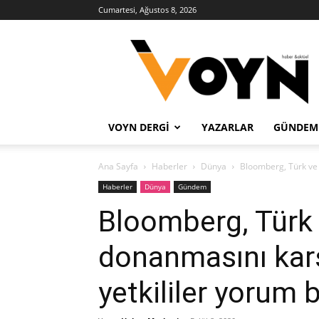
Cumartesi, Ağustos 8, 2026
Voyn
Haber
VOYN DERGI
YAZARLAR
GÜNDEM
Ana Sayfa
Haberler
Dünya
Bloomberg, Türk ve 
Haberler
Dünya
Gündem
Bloomberg, Türk
donanmasını karş
yetkililer yorum 