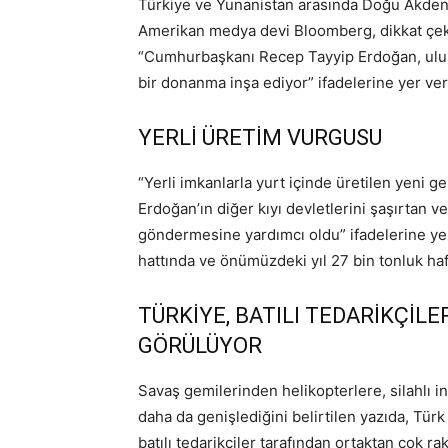
Türkiye ve Yunanistan arasında Doğu Akden
Amerikan medya devi Bloomberg, dikkat çeke
“Cumhurbaşkanı Recep Tayyip Erdoğan, ulusu
bir donanma inşa ediyor” ifadelerine yer veri
YERLİ ÜRETİM VURGUSU
“Yerli imkanlarla yurt içinde üretilen yeni g
Erdoğan’ın diğer kıyı devletlerini şaşırtan ve
göndermesine yardımcı oldu” ifadelerine ye
hattında ve önümüzdeki yıl 27 bin tonluk haf
TÜRKİYE, BATILI TEDARİKÇİL
GÖRÜLÜYOR
Savaş gemilerinden helikopterlere, silahlı in
daha da genişlediğini belirtilen yazıda, Türk y
batılı tedarikçiler tarafından ortaktan çok ra