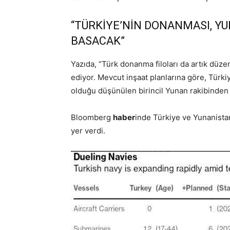
“TÜRKİYE’NİN DONANMASI, Y
BASACAK”
Yazıda, “Türk donanma filoları da artık düze
ediyor. Mevcut inşaat planlarına göre, Türk
olduğu düşünülen birincil Yunan rakibinden d
Bloomberg
haber
inde Türkiye ve Yunanista
yer verdi.