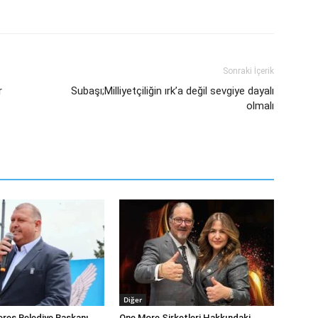
Sonraki İçerik
r
Subaşı;Milliyetçiliğin ırk’a değil sevgiye dayalı
olmalı
Diğer
eres Belediye Başkanı
One More Şirketleri Hakkındaki