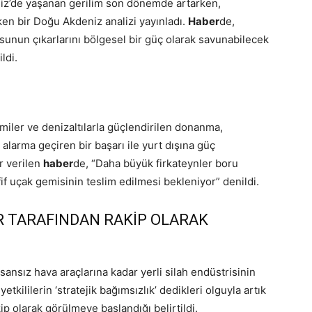
iz’de yaşanan gerilim son dönemde artarken,
n bir Doğu Akdeniz analizi yayınladı.
Haber
de,
nun çıkarlarını bölgesel bir güç olarak savunabilecek
ldi.
emiler ve denizaltılarla güçlendirilen donanma,
 alarma geçiren bir başarı ile yurt dışına güç
r verilen
haber
de, “Daha büyük firkateynler boru
if uçak gemisinin teslim edilmesi bekleniyor” denildi.
ER TARAFINDAN RAKİP OLARAK
sansız hava araçlarına kadar yerli silah endüstrisinin
etkililerin ‘stratejik bağımsızlık’ dedikleri olguyla artık
kip olarak görülmeye başlandığı belirtildi.