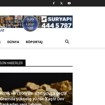
Ş
DÜNYA
RÖPORTAJ
SON HABERLER
Kritik veri sonrası altın uçuşa geçti!
Gramda yükseliş yüzde 3’aştı! Dev
bankadan yeni tahmin