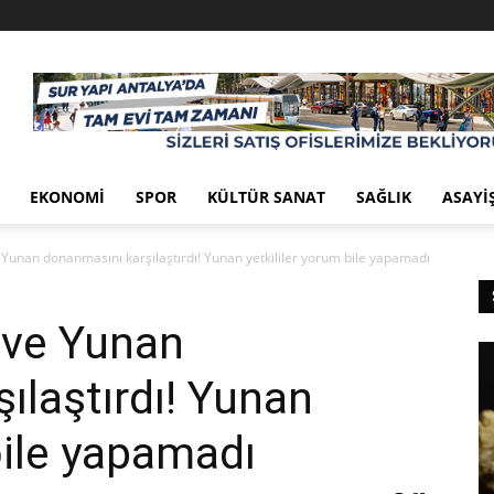
EKONOMI
SPOR
KÜLTÜR SANAT
SAĞLIK
ASAYI
Yunan donanmasını karşılaştırdı! Yunan yetkililer yorum bile yapamadı
 ve Yunan
ılaştırdı! Yunan
bile yapamadı