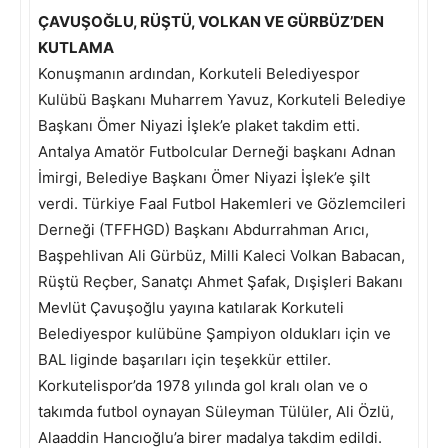
ÇAVUŞOĞLU, RÜŞTÜ, VOLKAN VE GÜRBÜZ’DEN
KUTLAMA
Konuşmanın ardından, Korkuteli Belediyespor
Kulübü Başkanı Muharrem Yavuz, Korkuteli Belediye
Başkanı Ömer Niyazi İşlek’e plaket takdim etti.
Antalya Amatör Futbolcular Derneği başkanı Adnan
İmirgi, Belediye Başkanı Ömer Niyazi İşlek’e şilt
verdi. Türkiye Faal Futbol Hakemleri ve Gözlemcileri
Derneği (TFFHGD) Başkanı Abdurrahman Arıcı,
Başpehlivan Ali Gürbüz, Milli Kaleci Volkan Babacan,
Rüştü Reçber, Sanatçı Ahmet Şafak, Dışişleri Bakanı
Mevlüt Çavuşoğlu yayına katılarak Korkuteli
Belediyespor kulübüne Şampiyon oldukları için ve
BAL liginde başarıları için teşekkür ettiler.
Korkutelispor’da 1978 yılında gol kralı olan ve o
takımda futbol oynayan Süleyman Tülüler, Ali Özlü,
Alaaddin Hancıoğlu’a birer madalya takdim edildi.