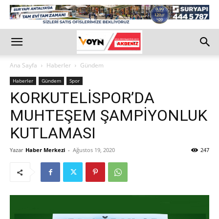
Ana Sayfa
Haberler
Gündem
Haberler
Gündem
Spor
KORKUTELİSPOR’DA
MUHTEŞEM ŞAMPİYONLUK
KUTLAMASI
Yazar
Haber Merkezi
-
Ağustos 19, 2020
247