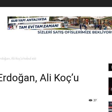
oğan, Ali Koç’u kabul etti
rdoğan, Ali Koç’u
37