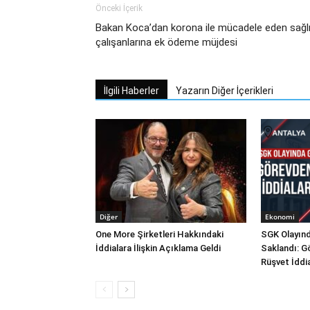
Önceki İçerik
Bakan Koca’dan korona ile mücadele eden sağl
çalışanlarına ek ödeme müjdesi
İlgili Haberler
Yazarın Diğer İçerikleri
Diğer
Ekonomi
One More Şirketleri Hakkındaki
SGK Olayınd
İddialara İlişkin Açıklama Geldi
Saklandı: G
Rüşvet İddi