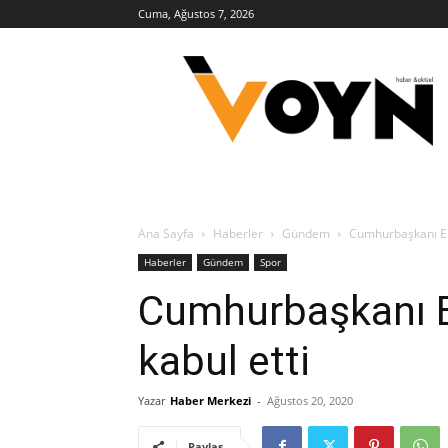
Cuma, Ağustos 7, 2026
Voyn
Haber
Ana Sayfa
Haberler
Gündem
Cumhurbaşkanı Erd
Haberler
Gündem
Spor
Cumhurbaşkanı E
kabul etti
Yazar
Haber Merkezi
-
Ağustos 20, 2020
Paylaş