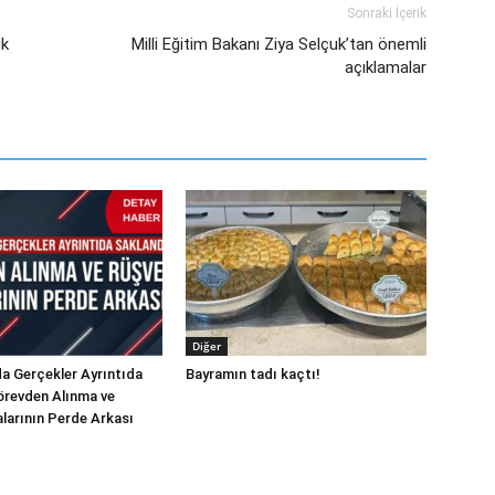
Sonraki İçerik
ık
Milli Eğitim Bakanı Ziya Selçuk’tan önemli
açıklamalar
Diğer
a Gerçekler Ayrıntıda
Bayramın tadı kaçtı!
örevden Alınma ve
alarının Perde Arkası