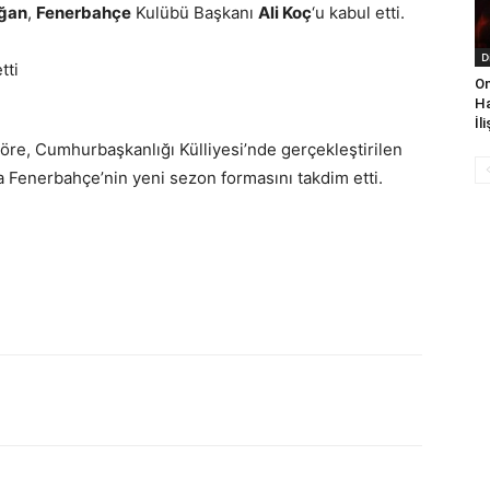
oğan
,
Fenerbahçe
Kulübü Başkanı
Ali Koç
‘u kabul etti.
D
On
Ha
İl
göre, Cumhurbaşkanlığı Külliyesi’nde gerçekleştirilen
a Fenerbahçe’nin yeni sezon formasını takdim etti.