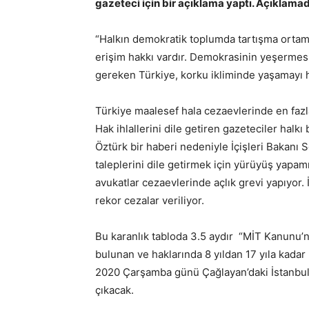
gazeteci için bir açıklama yaptı. Açıklamad
“Halkın demokratik toplumda tartışma ortamı
erişim hakkı vardır. Demokrasinin yeşermesi 
gereken Türkiye, korku ikliminde yaşamayı 
Türkiye maalesef hala cezaevlerinde en fazla
Hak ihlallerini dile getiren gazeteciler halkı 
Öztürk bir haberi nedeniyle İçişleri Bakanı S
taleplerini dile getirmek için yürüyüş yapamı
avukatlar cezaevlerinde açlık grevi yapıyor
rekor cezalar veriliyor.
Bu karanlık tabloda 3.5 aydır “MİT Kanunu’na
bulunan ve haklarında 8 yıldan 17 yıla kadar 
2020 Çarşamba günü Çağlayan’daki İstanbu
çıkacak.