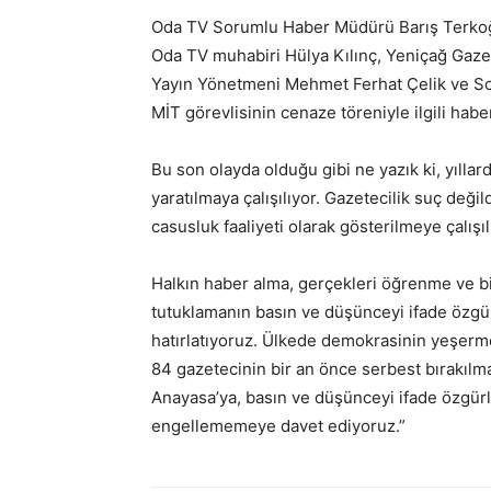
Oda TV Sorumlu Haber Müdürü Barış Terkoğ
Oda TV muhabiri Hülya Kılınç, Yeniçağ Gaze
Yayın Yönetmeni Mehmet Ferhat Çelik ve Sor
MİT görevlisinin cenaze töreniyle ilgili habe
Bu son olayda olduğu gibi ne yazık ki, yılla
yaratılmaya çalışılıyor. Gazetecilik suç deği
casusluk faaliyeti olarak gösterilmeye çalışı
Halkın haber alma, gerçekleri öğrenme ve bi
tutuklamanın basın ve düşünceyi ifade özgü
hatırlatıyoruz. Ülkede demokrasinin yeşerm
84 gazetecinin bir an önce serbest bırakılma
Anayasa’ya, basın ve düşünceyi ifade özgürl
engellememeye davet ediyoruz.”