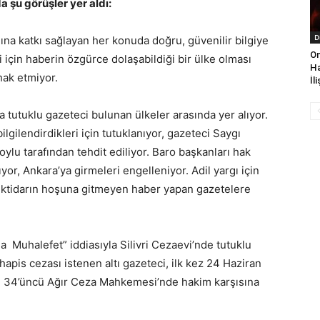
a şu görüşler yer aldı:
D
na katkı sağlayan her konuda doğru, güvenilir bilgiye
On
için haberin özgürce dolaşabildiği bir ülke olması
Ha
hak etmiyor.
İl
 tutuklu gazeteci bulunan ülkeler arasında yer alıyor.
bilgilendirdikleri için tutuklanıyor, gazeteci Saygı
oylu tarafından tehdit ediliyor. Baro başkanları hak
yor, Ankara’ya girmeleri engelleniyor. Adil yargı için
. İktidarın hoşuna gitmeyen haber yapan gazetelere
 Muhalefet” iddiasıyla Silivri Cezaevi’nde tutuklu
hapis cezası istenen altı gazeteci, ilk kez 24 Haziran
l 34’üncü Ağır Ceza Mahkemesi’nde hakim karşısına