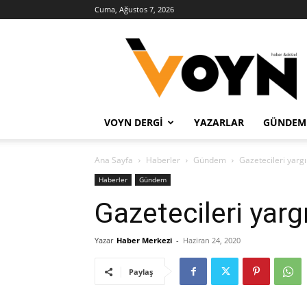
Cuma, Ağustos 7, 2026
Voyn
Haber
VOYN DERGI
YAZARLAR
GÜNDEM
Ana Sayfa
Haberler
Gündem
Gazetecileri yarg
Haberler
Gündem
Gazetecileri yar
Yazar
Haber Merkezi
-
Haziran 24, 2020
Paylaş