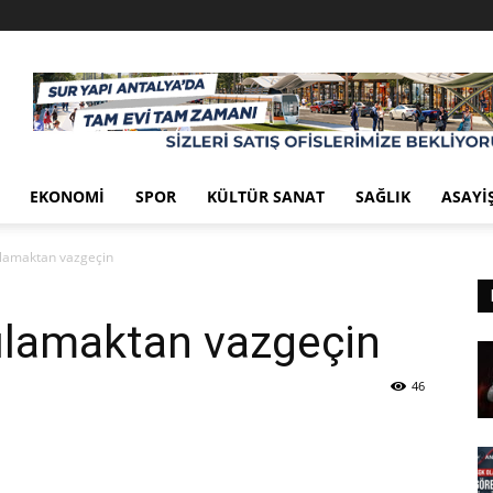
EKONOMI
SPOR
KÜLTÜR SANAT
SAĞLIK
ASAYI
ılamaktan vazgeçin
gılamaktan vazgeçin
46