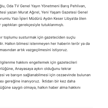
lu, Oda TV Genel Yayın Yönetmeni Barış Pehlivan,
tesi yazarı Murat Ağırel, Yeni Yaşam Gazetesi Genel
umlu Yazı İşleri Müdürü Aydın Keser Libya’da ölen
r yaptıkları gerekçesiyle tutuklanmıştı.
rdır toplumu susturmak için gazeteciden suçlu
ldir. Halkın bilmesi istenmeyen her haberin terör ya da
lmasından artık vazgeçilmesini istiyoruz.
lgilenme hakkını engellemek için gazetecileri
rlüğüne, Anayasaya aykırı olduğunu tekrar
esi ve barışın sağlanabilmesi için cezaevinde bulunan
sı gereğine inanıyoruz. İktidarı bir kez daha
üğüne saygılı olmaya, halkın haber alma hakkını