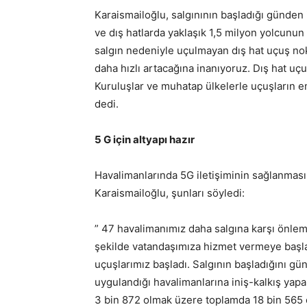
Karaismailoğlu, salgınının başladığı günden i
ve dış hatlarda yaklaşık 1,5 milyon yolcunun 
salgın nedeniyle uçulmayan dış hat uçuş nok
daha hızlı artacağına inanıyoruz. Dış hat uçu
Kuruluşlar ve muhatap ülkelerle uçuşların e
dedi.
5 G için altyapı hazır
Havalimanlarında 5G iletişiminin sağlanması i
Karaismailoğlu, şunları söyledi:
” 47 havalimanımız daha salgına karşı önleml
şekilde vatandaşımıza hizmet vermeye başlad
uçuşlarımız başladı. Salgının başladığını günd
uygulandığı havalimanlarına iniş-kalkış yapan
3 bin 872 olmak üzere toplamda 18 bin 565 