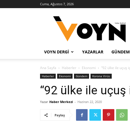
Cuma, Ağustos 7, 2026
Voyn
Haber
VOYN DERGI
YAZARLAR
GÜNDEM
Ana Sayfa
Haberler
Ekonomi
“92 ülke ile uçuş 
Haberler
Ekonomi
Gündem
Korona Virüs
“92 ülke ile uçuş
Yazar
Haber Merkezi
-
Haziran 22, 2020
Paylaş