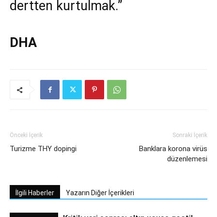
dertten kurtulmak.”
DHA
Önceki İçerik
Sonraki İçerik
Turizme THY dopingi
Banklara korona virüs
düzenlemesi
İlgili Haberler
Yazarın Diğer İçerikleri