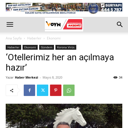
Ana Sayfa
Haberler
Ekonomi
Haberler
Ekonomi
Gündem
Korona Virüs
‘Otellerimiz her an açılmaya
hazır’
Yazar
Haber Merkezi
-
Mayıs 8, 2020
34