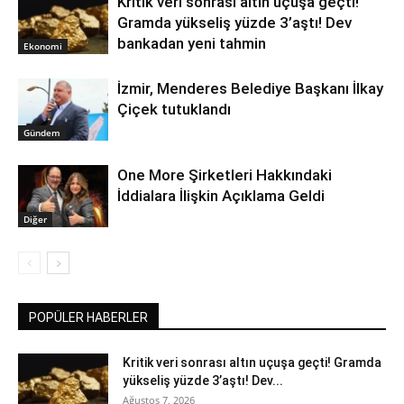
Kritik veri sonrası altın uçuşa geçti!
Gramda yükseliş yüzde 3’aştı! Dev
bankadan yeni tahmin
Ekonomi
İzmir, Menderes Belediye Başkanı İlkay
Çiçek tutuklandı
Gündem
One More Şirketleri Hakkındaki
İddialara İlişkin Açıklama Geldi
Diğer
POPÜLER HABERLER
Kritik veri sonrası altın uçuşa geçti! Gramda
yükseliş yüzde 3’aştı! Dev...
Ağustos 7, 2026