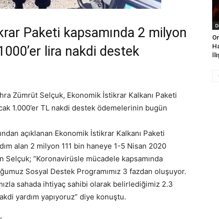
D
krar Paketi kapsamında 2 milyon
On
Ha
000’er lira nakdi destek
İl
hra Zümrüt Selçuk, Ekonomik İstikrar Kalkanı Paketi
cak 1.000’er TL nakdi destek ödemelerinin bugün
dan açıklanan Ekonomik İstikrar Kalkanı Paketi
rdım alan 2 milyon 111 bin haneye 1-5 Nisan 2020
akan Selçuk; “Koronavirüsle mücadele kapsamında
duğumuz Sosyal Destek Programımız 3 fazdan oluşuyor.
zla sahada ihtiyaç sahibi olarak belirlediğimiz 2.3
kdi yardım yapıyoruz” diye konuştu.