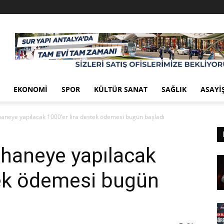
EKONOMI
SPOR
KÜLTÜR SANAT
SAĞLIK
ASAYI
haneye yapılacak 1000’er lira destek ödemesi bugün başladı
 haneye yapılacak
tek ödemesi bugün