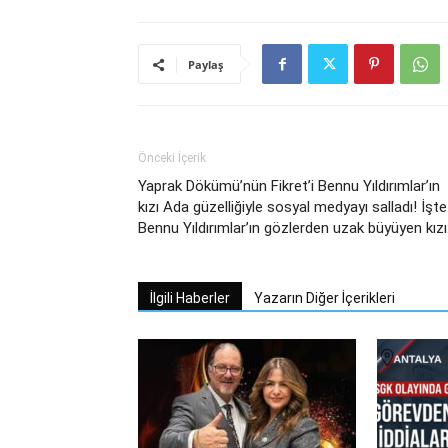
Paylaş
Önceki İçerik
Yaprak Dökümü’nün Fikret’i Bennu Yıldırımlar’ın
kızı Ada güzelliğiyle sosyal medyayı salladı! İşte
Bennu Yıldırımlar’ın gözlerden uzak büyüyen kız
İlgili Haberler
Yazarın Diğer İçerikleri