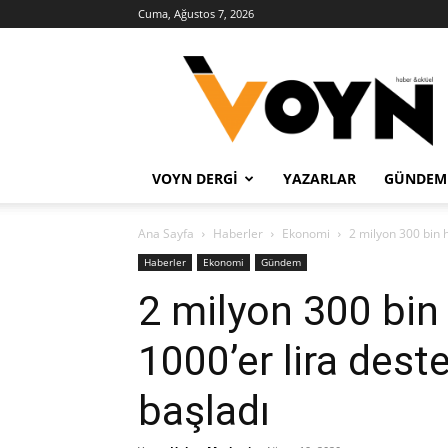
Cuma, Ağustos 7, 2026
Voyn
Haber
VOYN DERGI
YAZARLAR
GÜNDEM
Ana Sayfa
Haberler
Ekonomi
2 milyon 300 bin 
Haberler
Ekonomi
Gündem
2 milyon 300 bin
1000’er lira des
başladı