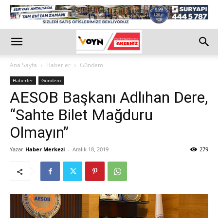
Ana Sayfa
Haberler
Gündem
Haberler
Gündem
AESOB Başkanı Adlıhan Dere,
“Sahte Bilet Mağduru
Olmayın”
Yazar
Haber Merkezi
-
Aralık 18, 2019
279