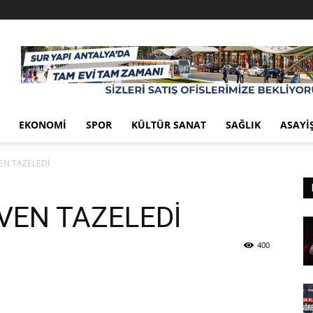
EKONOMI
SPOR
KÜLTÜR SANAT
SAĞLIK
ASAYI
EN TAZELEDİ
VEN TAZELEDİ
400