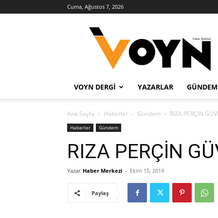
Cuma, Ağustos 7, 2026
Voyn
Haber
VOYN DERGI
YAZARLAR
GÜNDEM
Ana Sayfa
Haberler
Gündem
RIZA PERÇİN GÜV
Haberler
Gündem
RIZA PERÇİN GÜ
Yazar
Haber Merkezi
-
Ekim 15, 2019
Paylaş