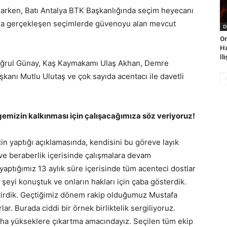
arken, Batı Antalya BTK Başkanlığında seçim heyecanı
da gerçekleşen seçimlerde güvenoyu alan mevcut
D
On
Ha
İl
tuğrul Günay, Kaş Kaymakamı Ulaş Akhan, Demre
anı Mutlu Ulutaş ve çok sayıda acentacı ile davetli
mizin kalkınması için çalışacağımıza söz veriyoruz!
 yaptığı açıklamasında, kendisini bu göreve layık
ve beraberlik içerisinde çalışmalara devam
aptığımız 13 aylık süre içerisinde tüm acenteci dostlar
r şeyi konuştuk ve onların hakları için çaba gösterdik.
tirdik. Geçtiğimiz dönem rakip olduğumuz Mustafa
ar. Burada ciddi bir örnek birliktelik sergiliyoruz.
daha yükseklere çıkartma amacındayız. Seçilen tüm ekip