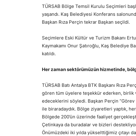
TÜRSAB Bölge Temsil Kurulu Seçimleri başl
yaşandı. Kaş Belediyesi Konferans salonun
Başkan Rıza Perçin tekrar Başkan seçildi.
Seçimlere Eski Kültür ve Turizm Bakanı Er
Kaymakamı Onur Şatıroğlu, Kaş Belediye Başk
katıldı.
Her zaman sektörümüzün hizmetinde, bölge
TÜRSAB Batı Antalya BTK Başkanı Rıza Perçin
gören tüm üyelere teşekkür ederken, birlik 
edeceklerini söyledi. Başkan Perçin “Görev y
ile biraradaydık. Bölge ziyaretleri yaptık, he
Bölgede 200’ün üzerinde faaliyet gerçekleş
Çetinkaya da buradalar ve bizleri destekliyorl
Önümüzdeki iki yılda yükselttiğimiz çıtayı 