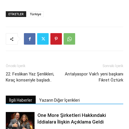
ETIKETLER
Türkiye
Önceki İçerik
Sonraki İçerik
22. Feslikan Yaz Şenlikleri,
Antalyaspor Vakfı yeni başkanı
Kıraç konseriyle başladı..
Fikret Öztürk
İlgili Haberler
Yazarın Diğer İçerikleri
One More Şirketleri Hakkındaki
İddialara İlişkin Açıklama Geldi