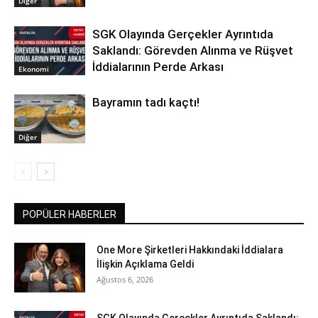
Diğer
SGK Olayında Gerçekler Ayrıntıda
Saklandı: Görevden Alınma ve Rüşvet
İddialarının Perde Arkası
Ekonomi
Bayramın tadı kaçtı!
Diğer
POPÜLER HABERLER
One More Şirketleri Hakkındaki İddialara
İlişkin Açıklama Geldi
Ağustos 6, 2026
SGK Olayında Gerçekler Ayrıntıda Saklandı: