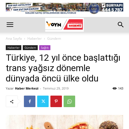
Ana Sayfa
Haberler
Gündem
Haberler
Gündem
Sağlık
Türkiye, 12 yıl önce başlattığı
trans yağsız dönemle
dünyada öncü ülke oldu
Yazar
Haber Merkezi
-
Temmuz 29, 2019
143