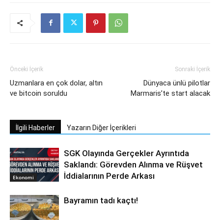
Önceki İçerik
Sonraki İçerik
Uzmanlara en çok dolar, altın
Dünyaca ünlü pilotlar
ve bitcoin soruldu
Marmaris’te start alacak
İlgili Haberler
Yazarın Diğer İçerikleri
SGK Olayında Gerçekler Ayrıntıda
Saklandı: Görevden Alınma ve Rüşvet
İddialarının Perde Arkası
Ekonomi
Bayramın tadı kaçtı!