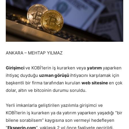
ANKARA – MEHTAP YILMAZ
Girişimci
ve KOBİ’lerin iş kurarken veya
yatırım
yaparken
ihtiyaç duyduğu
uzman görüşü
ihtiyacını karşılamak için
başkentli bir firma tarafından kurulan
web sitesine
en çok
dolar, altın ve bitcoinin durumu soruldu.
Yerli imkanlarla geliştirilen yazılımla girişimci ve
KOBİ’lerin iş kurarken ya da yatırım yaparken yaşadığı “bir
bilene sorabilsem” kaygısına son vermeyi hedefleyen
“
Eksperin.com
“, yaklaşık 2 yıl önce faaliyete geçirildi.