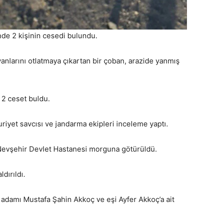
nde 2 kişinin cesedi bulundu.
vanlarını otlatmaya çıkartan bir çoban, arazide yanmış
 2 ceset buldu.
riyet savcısı ve jandarma ekipleri inceleme yaptı.
 Nevşehir Devlet Hastanesi morguna götürüldü.
dırıldı.
adamı Mustafa Şahin Akkoç ve eşi Ayfer Akkoç’a ait