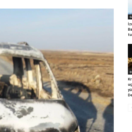
G
İz
Ba
tu
E
Kr
uç
yü
De