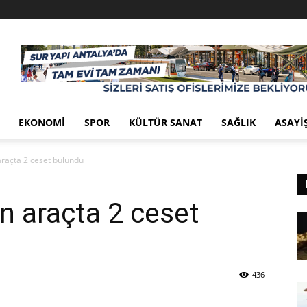
EKONOMI
SPOR
KÜLTÜR SANAT
SAĞLIK
ASAYI
raçta 2 ceset bulundu
n araçta 2 ceset
436