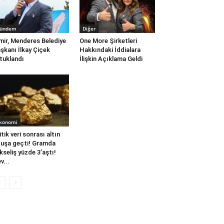
ündem
Diğer
mir, Menderes Belediye
One More Şirketleri
şkanı İlkay Çiçek
Hakkındaki İddialara
tuklandı
İlişkin Açıklama Geldi
konomi
itik veri sonrası altın
uşa geçti! Gramda
kseliş yüzde 3’aştı!
v...