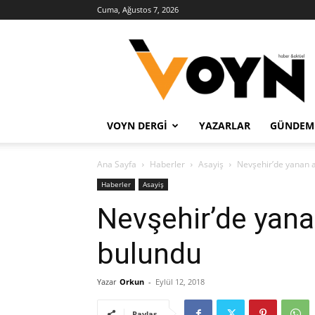
Cuma, Ağustos 7, 2026
Voyn
Haber
VOYN DERGI
YAZARLAR
GÜNDEM
Ana Sayfa
Haberler
Asayiş
Nevşehir’de yanan a
Haberler
Asayiş
Nevşehir’de yana
bulundu
Yazar
Orkun
-
Eylül 12, 2018
Paylaş