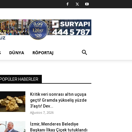
Ş
DÜNYA
RÖPORTAJ
POPÜLER HABERLER
Kritik veri sonrası altın uçuşa
geçti! Gramda yükseliş yüzde
3’aştı! Dev...
Ağustos 7, 2026
İzmir, Menderes Belediye
Başkanı İlkay Çiçek tutuklandı