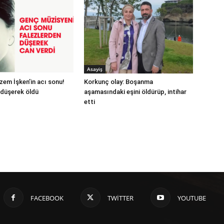
Asayiş
zem İşken’in acı sonu!
Korkunç olay: Boşanma
 düşerek öldü
aşamasındaki eşini öldürüp, intihar
etti
FACEBOOK
TWITTER
YOUTUBE