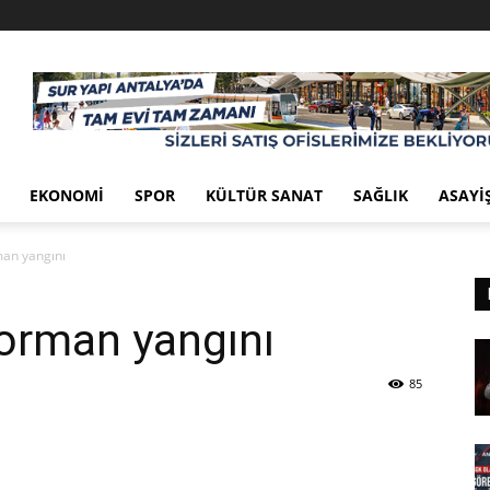
EKONOMI
SPOR
KÜLTÜR SANAT
SAĞLIK
ASAYI
man yangını
orman yangını
85