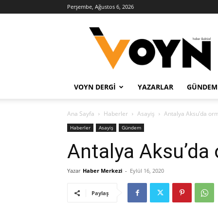
Perşembe, Ağustos 6, 2026
Voyn
Haber
VOYN DERGI
YAZARLAR
GÜNDEM
Ana Sayfa
Haberler
Asayiş
Antalya Aksu’da or
Haberler
Asayiş
Gündem
Antalya Aksu’da 
Yazar
Haber Merkezi
-
Eylül 16, 2020
Paylaş