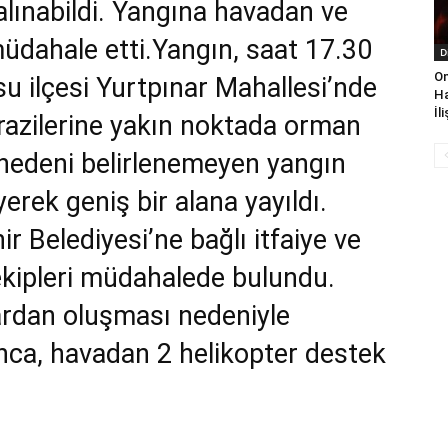
alınabildi. Yangına havadan ve
üdahale etti.Yangın, saat 17.30
D
On
su ilçesi Yurtpınar Mahallesi’nde
Ha
İl
arazilerine yakın noktada orman
ş nedeni belirlenemeyen yangın
erek geniş bir alana yayıldı.
 Belediyesi’ne bağlı itfaiye ve
ipleri müdahalede bulundu.
ardan oluşması nedeniyle
nca, havadan 2 helikopter destek