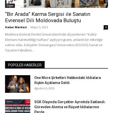
Diğer
“Bir Arada” Karma Sergisi ile Sanatın
Evrensel Dili Moldovada Buluştu
Haber Merkezi
-
Mayıs 5, 2025
0
Moldova Komrat Devlet Üniversitesi’nde düzenlenen “Kültür
Elemanı Hareketliliği Haftası” açılış programı, anlamlı bir etkinliğe
sahne oldu. Eskişehir Osmangazi Üniversitesi (ESOGÜ) Sanat ve
Tasarım Fakültesi...
POPÜLER HABERLER
One More Şirketleri Hakkındaki İddialara
İlişkin Açıklama Geldi
Ağustos 6, 2026
SGK Olayında Gerçekler Ayrıntıda Saklandı:
Görevden Alınma ve Rüşvet İddialarının
Perde...