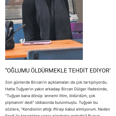
“OĞLUMU ÖLDÜRMEKLE TEHDİT EDİYOR’
Son günlerde Bircan’ın açıklamaları da çok tartışılıyordu.
Hatta Tuğyan’ın yakın arkadaşı Bircan Dülger ifadesinde,
“Tuğyan bana dönüp ‘annemi ittim, öldürdüm, çok
pişmanım’ dedi” iddiasında bulunmuştu. Tuğyan bu
sözlere, “Kendisinin attığı iftirayı kabul etmiyorum. Neden
Ferdi ile tanıştıktan sonra gündeme getirdin? Bunun