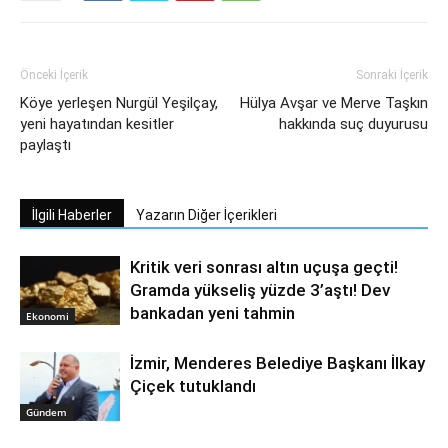
Önceki İçerik
Sonraki İçerik
Köye yerleşen Nurgül Yeşilçay,
Hülya Avşar ve Merve Taşkın
yeni hayatından kesitler
hakkında suç duyurusu
paylaştı
İlgili Haberler
Yazarın Diğer İçerikleri
Kritik veri sonrası altın uçuşa geçti!
Gramda yükseliş yüzde 3’aştı! Dev
bankadan yeni tahmin
Ekonomi
İzmir, Menderes Belediye Başkanı İlkay
Çiçek tutuklandı
Gündem