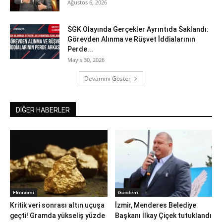
Ağustos 6, 2026
SGK Olayında Gerçekler Ayrıntıda Saklandı:
Görevden Alınma ve Rüşvet İddialarının
Perde...
Mayıs 30, 2026
Devamını Göster
DİĞER HABERLER
Ekonomi
Gündem
Kritik veri sonrası altın uçuşa
İzmir, Menderes Belediye
geçti! Gramda yükseliş yüzde
Başkanı İlkay Çiçek tutuklandı