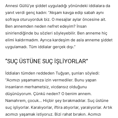
Annesi Güllü’ye şiddet uyguladığı yönündeki iddialara da
yanıt verdi genç kadın: “Akşam kavga edip sabah aynı
sofraya oturuyorduk biz. O mesajlar aylar öncesine ait.
Ben annemden neden nefret edeyim? İnsan
sinirlendiğinde bu sözleri söyleyebilir. Ben anneme hiç
elimi kaldırmadım. Ayrıca kardeşim de asla anneme şiddet
uygulamadı. Tüm iddialar gerçek dışı.”
“SUÇ ÜSTÜNE SUÇ İŞLİYORLAR”
İddiaları tümden reddeden Tuğyan, şunları söyledi:
“Acımızı yaşamamıza izin vermediler. Bunu yapan
insanların merhametsiz, vicdansız olduğunu
düşünüyorum. Çünkü neden? O benim annem.
Namahrem, çocuk… Hiçbir şey bırakmadılar. Suç üstüne
suç işliyorlar. Karalıyorlar, iftira atıyorlar, yaralıyorlar. Artık
acımızı yaşamak istiyoruz. Bizi rahat bırakın. Acımızı