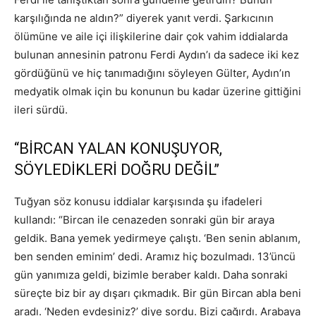
karşılığında ne aldın?” diyerek yanıt verdi. Şarkıcının
ölümüne ve aile içi ilişkilerine dair çok vahim iddialarda
bulunan annesinin patronu Ferdi Aydın’ı da sadece iki kez
gördüğünü ve hiç tanımadığını söyleyen Gülter, Aydın’ın
medyatik olmak için bu konunun bu kadar üzerine gittiğini
ileri sürdü.
“BİRCAN YALAN KONUŞUYOR,
SÖYLEDİKLERİ DOĞRU DEĞİL”
Tuğyan söz konusu iddialar karşısında şu ifadeleri
kullandı: “Bircan ile cenazeden sonraki gün bir araya
geldik. Bana yemek yedirmeye çalıştı. ‘Ben senin ablanım,
ben senden eminim’ dedi. Aramız hiç bozulmadı. 13’üncü
gün yanımıza geldi, bizimle beraber kaldı. Daha sonraki
süreçte biz bir ay dışarı çıkmadık. Bir gün Bircan abla beni
aradı. ‘Neden evdesiniz?’ diye sordu. Bizi çağırdı. Arabaya