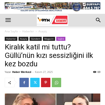
Ana Sayfa
Haberler
Asayiş
Haberler
Asayiş
Gündem
Magazin
Sağlık
Kiralık katil mi tuttu?
Güllü’nün kızı sessizliğini ilk
kez bozdu
Yazar
Haber Merkezi
-
Kasım 27, 2025
69