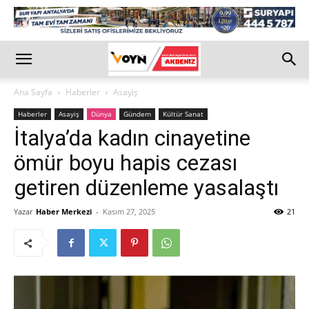
Ana Sayfa
Haberler
Asayiş
Haberler
Asayiş
Dünya
Gündem
Kültür Sanat
İtalya’da kadın cinayetine
ömür boyu hapis cezası
getiren düzenleme yasalaştı
Yazar
Haber Merkezi
-
Kasım 27, 2025
21