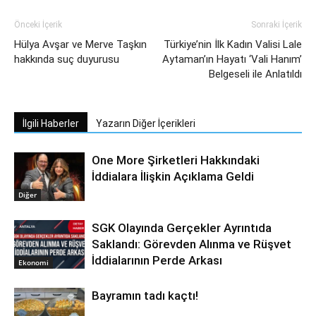
Önceki İçerik
Sonraki İçerik
Hülya Avşar ve Merve Taşkın
Türkiye’nin İlk Kadın Valisi Lale
hakkında suç duyurusu
Aytaman’ın Hayatı ‘Vali Hanım’
Belgeseli ile Anlatıldı
İlgili Haberler
Yazarın Diğer İçerikleri
One More Şirketleri Hakkındaki
İddialara İlişkin Açıklama Geldi
Diğer
SGK Olayında Gerçekler Ayrıntıda
Saklandı: Görevden Alınma ve Rüşvet
İddialarının Perde Arkası
Ekonomi
Bayramın tadı kaçtı!