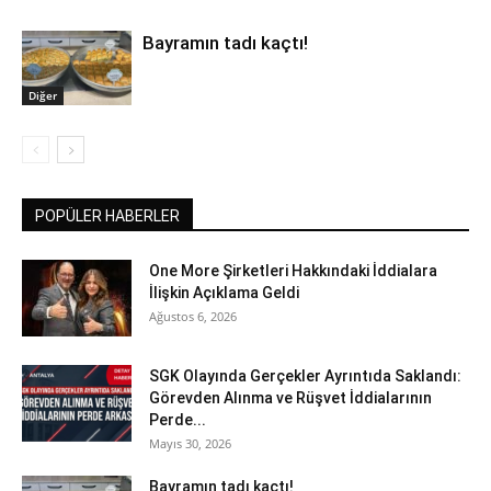
Bayramın tadı kaçtı!
Diğer
POPÜLER HABERLER
One More Şirketleri Hakkındaki İddialara
İlişkin Açıklama Geldi
Ağustos 6, 2026
SGK Olayında Gerçekler Ayrıntıda Saklandı:
Görevden Alınma ve Rüşvet İddialarının
Perde...
Mayıs 30, 2026
Bayramın tadı kaçtı!