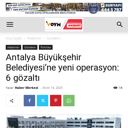
Ana Sayfa
Haberler
Gündem
Haberler
Gündem
Politika
Antalya Büyükşehir
Belediyesi’ne yeni operasyon:
6 gözaltı
Yazar
Haber Merkezi
-
Ekim 14, 2025
14