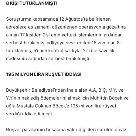
8 KİŞİ TUTUKLANMIŞTI
Soruşturma kapsamında 12 Ağustos’ta belirlenen
adreslere eş zamanlı düzenlenen operasyonla gözaltına
alınan 17 kişiden 2’si emniyetteki işlemlerinin ardından
serbest bırakılmış, adliyeye sevk edilen 15 zanlıdan 8’i
tutuklanmış, 5’i adli kontrol şartıyla, 2’si ise savcılık
ifadesinin ardından serbest bırakılmıştı.
195 MİLYON LİRA RÜŞVET İDDİASI
Büyükşehir Belediyesi’nden ihale alan A.A, B.Ç, M.Y. ve
Y.Y’nin hak ediş ödemelerini almak için Muhittin Böcek ve
oğlu Mustafa Gökhan Böcek’e 195 milyon lira rüşvet
verdiği iddia edilmişti.
Rüşvet paralarının hesabına yatırıldığı ileri sürülen döviz