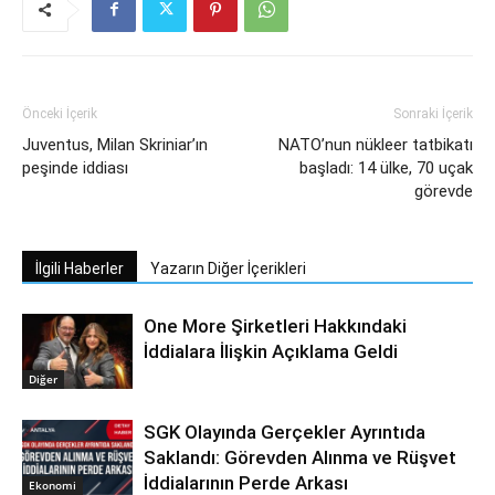
Önceki İçerik
Sonraki İçerik
Juventus, Milan Skriniar’ın
NATO’nun nükleer tatbikatı
peşinde iddiası
başladı: 14 ülke, 70 uçak
görevde
İlgili Haberler
Yazarın Diğer İçerikleri
One More Şirketleri Hakkındaki
İddialara İlişkin Açıklama Geldi
Diğer
SGK Olayında Gerçekler Ayrıntıda
Saklandı: Görevden Alınma ve Rüşvet
İddialarının Perde Arkası
Ekonomi