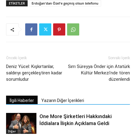
ETIKETLER
Erdoğan'dan Özel'e geçmiş olsun telefonu
Önceki İçerik
Sonraki İçerik
Deniz Yücel: Kışkırtanlar,
Sırrı Süreyya Önder için Atatürk
saldırıyı gerçekleştiren kadar
Kültür Merkezi’nde tören
sorumludur
düzenlendi
İlgili Haberler
Yazarın Diğer İçerikleri
One More Şirketleri Hakkındaki
İddialara İlişkin Açıklama Geldi
Diğer