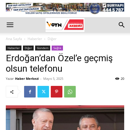
Ana Sayfa
Haberler
Diğer
Haberler
Diğer
Gündem
Sağlık
Erdoğan’dan Özel’e geçmiş
olsun telefonu
Yazar
Haber Merkezi
-
Mayıs 5, 2025
20