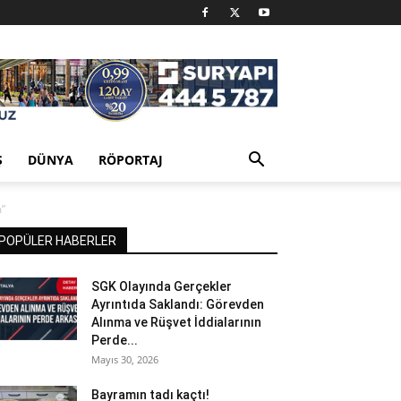
Ş
DÜNYA
RÖPORTAJ
m”
POPÜLER HABERLER
SGK Olayında Gerçekler
Ayrıntıda Saklandı: Görevden
Alınma ve Rüşvet İddialarının
Perde...
Mayıs 30, 2026
Bayramın tadı kaçtı!