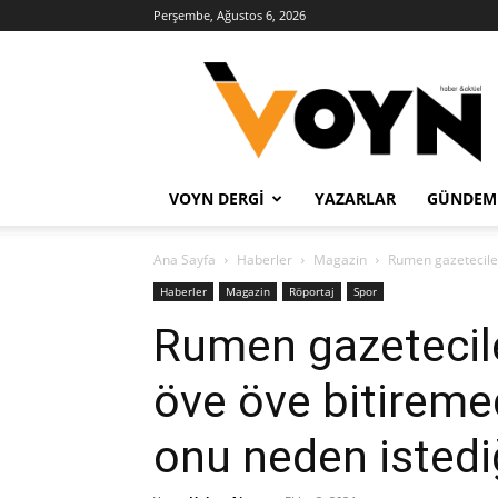
Perşembe, Ağustos 6, 2026
Voyn
Haber
VOYN DERGI
YAZARLAR
GÜNDEM
Ana Sayfa
Haberler
Magazin
Rumen gazeteciler
Haberler
Magazin
Röportaj
Spor
Rumen gazetecil
öve öve bitireme
onu neden istedi