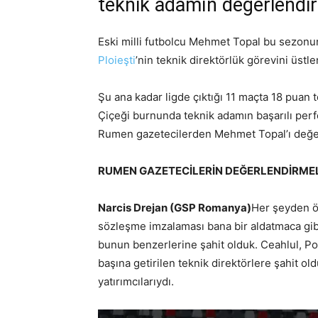
teknik adamın değerlendir
Eski milli futbolcu Mehmet Topal bu sezonu
Ploieşti
’nin teknik direktörlük görevini üstle
Şu ana kadar ligde çıktığı 11 maçta 18 puan 
Çiçeği burnunda teknik adamın başarılı per
Rumen gazetecilerden Mehmet Topal’ı değer
RUMEN GAZETECİLERİN DEĞERLENDİRMELE
Narcis Drejan (GSP Romanya)
Her şeyden ön
sözleşme imzalaması bana bir aldatmaca gi
bunun benzerlerine şahit olduk. Ceahlul, Poli
başına getirilen teknik direktörlere şahit o
yatırımcılarıydı.