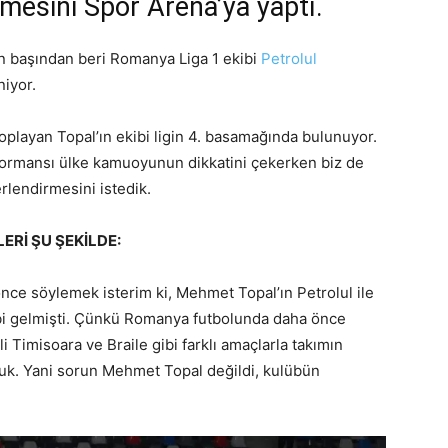
mesini Spor Arena’ya yaptı.
n başından beri Romanya Liga 1 ekibi
Petrolul
niyor.
toplayan Topal’ın ekibi ligin 4. basamağında bulunuyor.
formansı ülke kamuoyunun dikkatini çekerken biz de
lendirmesini istedik.
Rİ ŞU ŞEKİLDE:
ce söylemek isterim ki, Mehmet Topal’ın Petrolul ile
bi gelmişti. Çünkü Romanya futbolunda daha önce
 Timisoara ve Braile gibi farklı amaçlarla takımın
lduk. Yani sorun Mehmet Topal değildi, kulübün