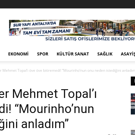
EKONOMI
SPOR
KÜLTÜR SANAT
SAĞLIK
ASAYI
 Mehmet Topal’ı öve öve bitiremedi! “Mourinho’nun onu neden istediğini anladı
er Mehmet Topal’ı
di! “Mourinho’nun
ğini anladım”