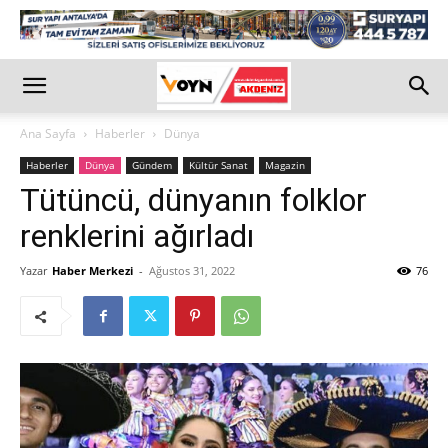
Ana Sayfa
Haberler
Dünya
Haberler
Dünya
Gündem
Kültür Sanat
Magazin
Tütüncü, dünyanın folklor
renklerini ağırladı
Yazar
Haber Merkezi
-
Ağustos 31, 2022
76