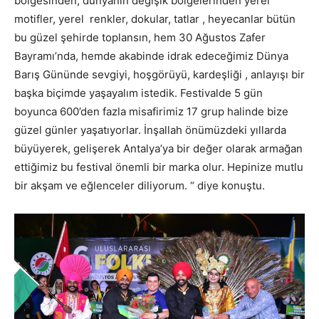
bölgesinden, dünyanın değişik bölgelerinden yerel
motifler, yerel renkler, dokular, tatlar , heyecanlar bütün
bu güzel şehirde toplansın, hem 30 Ağustos Zafer
Bayramı’nda, hemde akabinde idrak edeceğimiz Dünya
Barış Gününde sevgiyi, hoşgörüyü, kardeşliği , anlayışı bir
başka biçimde yaşayalım istedik. Festivalde 5 gün
boyunca 600’den fazla misafirimiz 17 grup halinde bize
güzel günler yaşatıyorlar. İnşallah önümüzdeki yıllarda
büyüyerek, gelişerek Antalya’ya bir değer olarak armağan
ettiğimiz bu festival önemli bir marka olur. Hepinize mutlu
bir akşam ve eğlenceler diliyorum. “ diye konuştu.