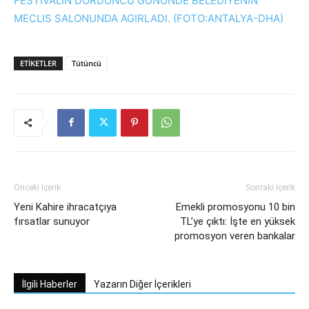
ETIKETLER
Tütüncü
Önceki İçerik
Sonraki İçerik
Yeni Kahire ihracatçıya
Emekli promosyonu 10 bin
fırsatlar sunuyor
TL’ye çıktı: İşte en yüksek
promosyon veren bankalar
İlgili Haberler
Yazarın Diğer İçerikleri