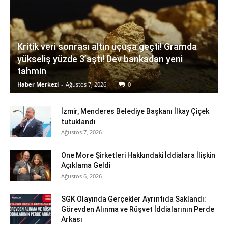
Kritik veri sonrası altın uçuşa geçti! Gramda
yükseliş yüzde 3’aştı! Dev bankadan yeni
tahmin
Haber Merkezi
-
Ağustos 7, 2026
0
İzmir, Menderes Belediye Başkanı İlkay Çiçek
tutuklandı
Ağustos 7, 2026
One More Şirketleri Hakkındaki İddialara İlişkin
Açıklama Geldi
Ağustos 6, 2026
SGK Olayında Gerçekler Ayrıntıda Saklandı:
Görevden Alınma ve Rüşvet İddialarının Perde
Arkası