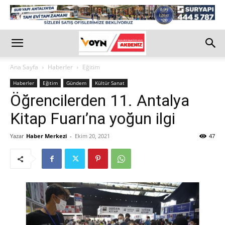
Ana Sayfa
Haberler
Eğitim
Haberler
Eğitim
Gündem
Kültür Sanat
Öğrencilerden 11. Antalya
Kitap Fuarı’na yoğun ilgi
Yazar
Haber Merkezi
-
Ekim 20, 2021
47