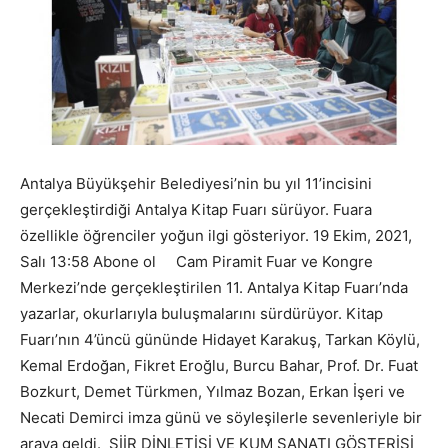
Antalya Büyükşehir Belediyesi’nin bu yıl 11’incisini
gerçekleştirdiği Antalya Kitap Fuarı sürüyor. Fuara
özellikle öğrenciler yoğun ilgi gösteriyor. 19 Ekim, 2021,
Salı 13:58 Abone ol Cam Piramit Fuar ve Kongre
Merkezi’nde gerçekleştirilen 11. Antalya Kitap Fuarı’nda
yazarlar, okurlarıyla buluşmalarını sürdürüyor. Kitap
Fuarı’nın 4’üncü gününde Hidayet Karakuş, Tarkan Köylü,
Kemal Erdoğan, Fikret Eroğlu, Burcu Bahar, Prof. Dr. Fuat
Bozkurt, Demet Türkmen, Yılmaz Bozan, Erkan İşeri ve
Necati Demirci imza günü ve söyleşilerle sevenleriyle bir
araya geldi. ŞİİR DİNLETİSİ VE KUM SANATI GÖSTERİSİ