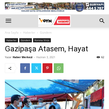
Ana Sayfa
Haberler
Gündem
Haberler
Gündem
Korona Virüs
Gazipaşa Atasem, Hayat
Yazar
Haber Merkezi
-
Haziran 3, 2021
62