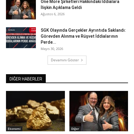
One More Şirketleri Hakkındaki İddialara
İlişkin Açıklama Geldi
Ağustos 6, 2026
SGK Olayında Gerçekler Ayrıntıda Saklandı:
Görevden Alınma ve Rüşvet İddialarının
Perde...
Mayıs 30, 2026
Devamını Göster
DİĞER HABERLER
Ekonomi
Diğer