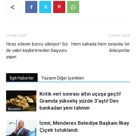
Önceki İçerik
Sonraki İçerik
İtiraz edenin borcu siliniyor! Siz
Hem sahada hem sınavda ter
de vakit kaybetmeden başvuru
döküyorlar
yapın
İlgili Haberler
Yazarın Diğer İçerikleri
Kritik veri sonrası altın uçuşa geçti!
Gramda yükseliş yüzde 3’aştı! Dev
bankadan yeni tahmin
Ekonomi
İzmir, Menderes Belediye Başkanı İlkay
Çiçek tutuklandı