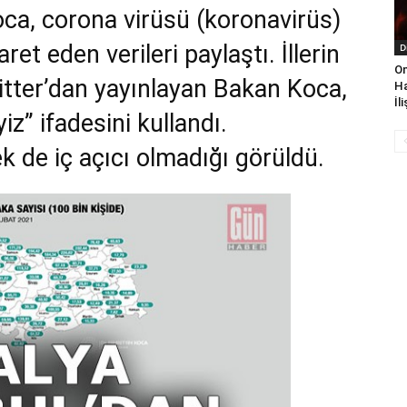
oca, corona virüsü (koronavirüs)
et eden verileri paylaştı. İllerin
D
On
witter’dan yayınlayan Bakan Koca,
Ha
İl
z” ifadesini kullandı.
 de iç açıcı olmadığı görüldü.