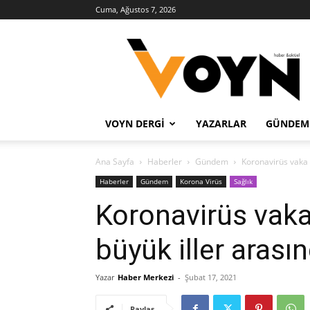
Cuma, Ağustos 7, 2026
Voyn
Haber
VOYN DERGI
YAZARLAR
GÜNDEM
Ana Sayfa
Haberler
Gündem
Koronavirüs vaka 
Haberler
Gündem
Korona Virüs
Sağlık
Koronavirüs vaka
büyük iller aras
Yazar
Haber Merkezi
-
Şubat 17, 2021
Paylaş