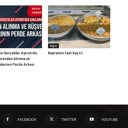
Diğer
a Gerçekler Ayrıntıda
Bayramın tadı kaçtı!
örevden Alınma ve
alarının Perde Arkası
FACEBOOK
TWITTER
YOUTUBE