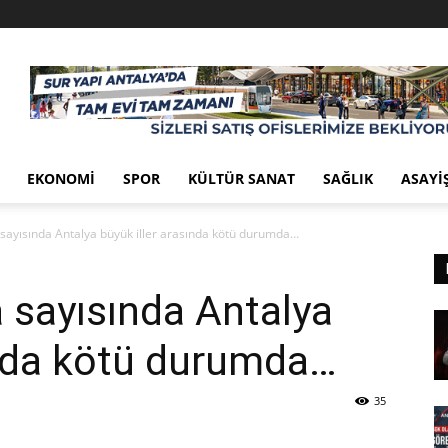
EKONOMI
SPOR
KÜLTÜR SANAT
SAĞLIK
ASAYI
sayısında Antalya büyük iller arasında kötü durumda…
 sayısında Antalya
ında kötü durumda…
35