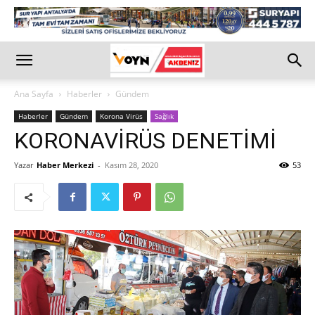
Ana Sayfa
Haberler
Gündem
Haberler
Gündem
Korona Virüs
Sağlık
KORONAVİRÜS DENETİMİ
Yazar
Haber Merkezi
-
Kasım 28, 2020
53