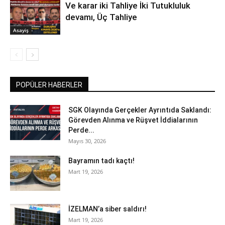
Ve karar iki Tahliye İki Tutukluluk
devamı, Üç Tahliye
Asayiş
POPÜLER HABERLER
SGK Olayında Gerçekler Ayrıntıda Saklandı:
Görevden Alınma ve Rüşvet İddialarının
Perde...
Mayıs 30, 2026
Bayramın tadı kaçtı!
Mart 19, 2026
İZELMAN’a siber saldırı!
Mart 19, 2026