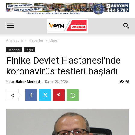
Ana Sayfa
Haberler
Diğer
Haberler
Diğer
Finike Devlet Hastanesi’nde
koronavirüs testleri başladı
Yazar
Haber Merkezi
-
Kasım 28, 2020
66