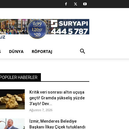
Ş
DÜNYA
RÖPORTAJ
POPÜLER HABERLER
Kritik veri sonrası altın uçuşa
geçti! Gramda yükseliş yüzde
3’aştı! Dev...
Ağustos 7, 2026
İzmir, Menderes Belediye
Başkanı İlkay Çiçek tutuklandı