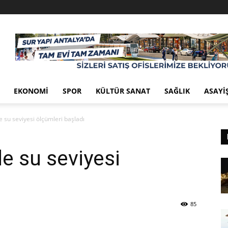
EKONOMI
SPOR
KÜLTÜR SANAT
SAĞLIK
ASAYI
 su seviyesi ölçümleri başladı
e su seviyesi
ı
85