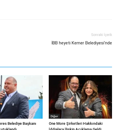
Sonraki İçerik
İBB heyeti Kemer Belediyesi’nde
Diğer
eres Belediye Başkanı
One More Şirketleri Hakkındaki
tutuklandı
İddialara İlişkin Açıklama Geldi