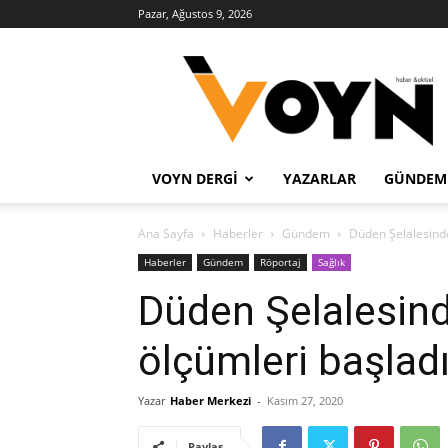
Pazar, Ağustos 9, 2026
Voyn
Haber
VOYN DERGI
YAZARLAR
GÜNDEM
Ana Sayfa
Haberler
Gündem
Düden Şelalesinde
Haberler
Gündem
Röportaj
Sağlık
Düden Şelalesind
ölçümleri başlad
Yazar
Haber Merkezi
-
Kasım 27, 2020
Paylaş