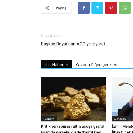
Paylaş
Önceki İçerik
Başkan Bayar’dan AGC’ye ziyaret
İlgili Haberler
Yazarın Diğer İçerikleri
Ekonomi
Gündem
Kritik veri sonrası altın uçuşa geçti!
İzmir, Mend
Gramda yükseliş yüzde 3’aştı! Dev
İlkay Çiçek 