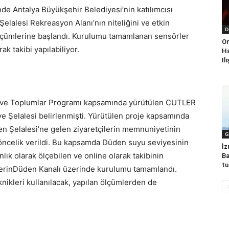
de Antalya Büyükşehir Belediyesi’nin katılımcısı
alesi Rekreasyon Alanı’nın niteliğini ve etkin
D
 ölçümlerine başlandı. Kurulumu tamamlanan sensörler
On
ak takibi yapılabiliyor.
Ha
İl
er ve Toplumlar Programı kapsamında yürütülen CUTLER
ve Şelalesi belirlenmişti. Yürütülen proje kapsamında
n Şelalesi’ne gelen ziyaretçilerin memnuniyetinin
G
ncelik verildi. Bu kapsamda Düden suyu seviyesinin
İz
nlık olarak ölçebilen ve online olarak takibinin
Ba
tu
rlerinDüden Kanalı üzerinde kurulumu tamamlandı.
nikleri kullanılacak, yapılan ölçümlerden de