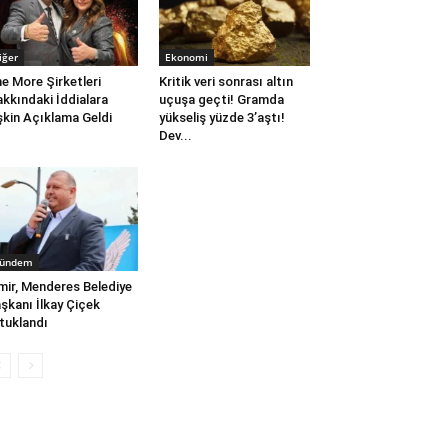
iğer
Ekonomi
e More Şirketleri
Kritik veri sonrası altın
kkındaki İddialara
uçuşa geçti! Gramda
işkin Açıklama Geldi
yükseliş yüzde 3’aştı!
Dev...
ündem
mir, Menderes Belediye
şkanı İlkay Çiçek
tuklandı