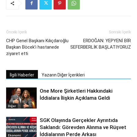
Önceki İçerik
Sonraki İçerik
CHP Genel Başkanı Kılıçdaroğlu
ERDOĞAN: YEPYENİ BİR
Başkan Böcek’i hastanede
SEFERBERLİK BAŞLATIYORUZ
ziyaret etti
İlgili Haberler
Yazarın Diğer İçerikleri
One More Şirketleri Hakkındaki
İddialara İlişkin Açıklama Geldi
Diğer
SGK Olayında Gerçekler Ayrıntıda
Saklandı: Görevden Alınma ve Rüşvet
İddialarının Perde Arkası
Ekonomi