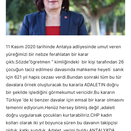
11 Kasım 2020 tarihinde Antalya adliyesinde umut veren
yüreğimizi bir nebze ferahlatan bir karar
çıktı.Sözde”ögretmen ” kimliğindeki bir kişi tarafından 26
çocuğun taciz edilmesi davasında mahkeme heyeti sanık
için 621 yıl hapis cezası verdi.Bundan sonraki tüm bu tür
davalara örnek oluşturacak bu kararla ADALETIN doğru
bir şekilde işlediğini görmekumut vericidir.Bu kararın
Türkiye ‘de ki benzer davalar için emsal bir karar olmasını
temenni ediyorum.Henüz hersey bitmiş değil ,adaleti
doğru uygularsak çocukları kurtarabiliriz.CHP kadın
kolları olarak iki yıl boyunca süren bu davanın takipçisi
olduk ,katkı sunduk .Adalet yerini buldu.ANTALYA’DA